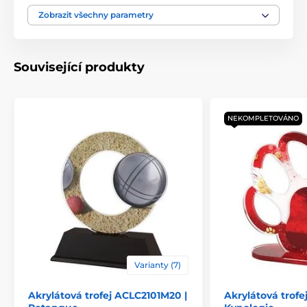
Typ ocenění
Trofeje
Zobrazit všechny parametry
Materiál
akrylát
Související produkty
Způsob personalizace
štítek
NEKOMPLETOVÁNO
Varianty (7)
Akrylátová trofej ACLC2101M20 |
Akrylátová trof