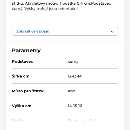
štítku. Akrylátový motiv. Tloušťka 0.4 cm.Podstavec
černý. Výšky trofejí jsou orientační.
Produkt je zařazen v kategoriích
Zobrazit celý popis
Skoky na lyžích
Zimní sporty
Akrylátové trofeje
FAZ
Parametry
Akrylátové trofeje
Podstavec
černý
Šířka cm
12-13-14
Místo pro štítek
ano
Výška cm
14-15-16
Motiv
Skoky na lyžích