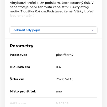
Akrylátová trofej s UV potiskem. Jednostranný tisk. V
ceně trofeje není zahrnuta cena štítku. Akrylátový
motiv. Tloušťka 0.4 cm.Podstavec černý. Výšky trofejí
jsou orientační.
Produkt je zařazen v kategoriích
Zobrazit celý popis
Studenti a absolventi
Akrylátové trofeje
Parametry
STAR
Podstavec
plast/černý
Hloubka cm
0.4
Šířka cm
7.5-10.5-13.5
Místo pro štítek
ano
Výška cm
9.5-13-16