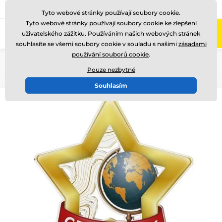
775 400 255
Zavolejte nám
(Po-Pá 8-17)
Tyto webové stránky používají soubory cookie.
Tyto webové stránky používají soubory cookie ke zlepšení
0
uživatelského zážitku. Používáním našich webových stránek
Menu
souhlasíte se všemi soubory cookie v souladu s našimi
zásadami
používání souborů cookie
.
Úvod
Akrylátové trofeje
STAR
Pouze nezbytné
Souhlasím