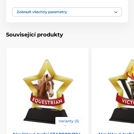
Motiv
Studie
Zobrazit všechny parametry
Produktová řada
STAR
Související produkty
Typ ocenění
Trofeje
Materiál
akrylát
Způsob personalizace
štítek
Varianty (3)