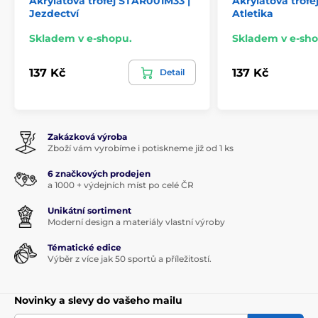
Akrylátová trofej STAR001M33 |
Akrylátová trofe
Jezdectví
Atletika
Skladem v e-shopu.
Skladem v e-sho
137 Kč
137 Kč
Detail
Zakázková výroba
Zboží vám vyrobíme i potiskneme již od 1 ks
6 značkových prodejen
a 1000 + výdejních míst po celé ČR
Unikátní sortiment
Moderní design a materiály vlastní výroby
Tématické edice
Výběr z více jak 50 sportů a příležitostí.
Novinky a slevy do vašeho mailu