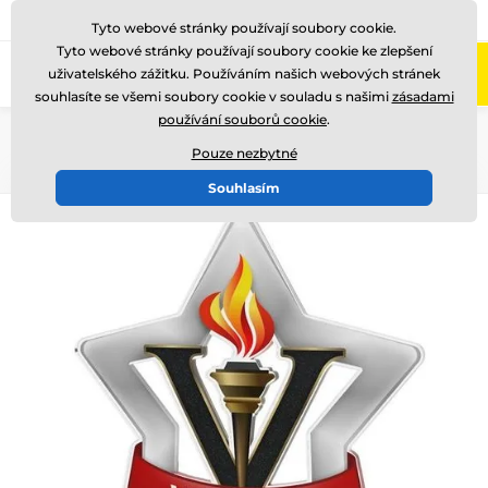
775 400 255
Zavolejte nám
(Po-Pá 8-17)
Tyto webové stránky používají soubory cookie.
Tyto webové stránky používají soubory cookie ke zlepšení
0
uživatelského zážitku. Používáním našich webových stránek
Menu
souhlasíte se všemi soubory cookie v souladu s našimi
zásadami
používání souborů cookie
.
Úvod
Akrylátové trofeje
STAR
Pouze nezbytné
Souhlasím