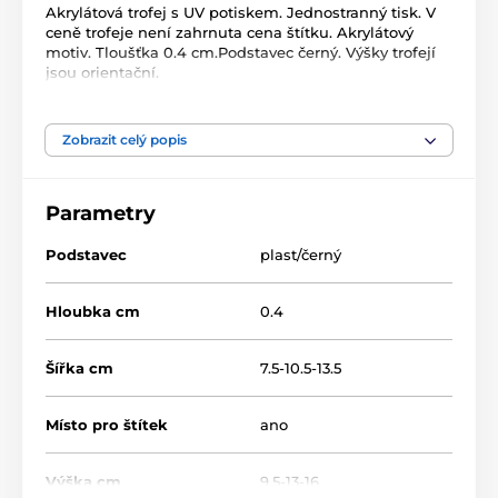
Akrylátová trofej s UV potiskem. Jednostranný tisk. V
ceně trofeje není zahrnuta cena štítku. Akrylátový
motiv. Tloušťka 0.4 cm.Podstavec černý. Výšky trofejí
jsou orientační.
Produkt je zařazen v kategoriích
Zobrazit celý popis
Akrylátové trofeje
STAR
Parametry
Podstavec
plast/černý
Hloubka cm
0.4
Šířka cm
7.5-10.5-13.5
Místo pro štítek
ano
Výška cm
9.5-13-16