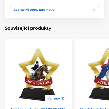
Motiv
Univerzální
Zobrazit všechny parametry
Produktová řada
STAR
Související produkty
Typ ocenění
Trofeje
Materiál
akrylát
Způsob personalizace
štítek
Varianty (3)