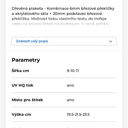
Dřevěná plaketa - Kombinace 6mm březové překližky
a akrylátového skla + 20mm podstavec březová
překližka. Možnost tisku vlastního textu do trofeje
nebo na kovový štítek na podstavec. V ceně poháru
není zahrnuta cena štítku.
Zobrazit celý popis
Produkt je zařazen v kategoriích
Snowboard
Zimní sporty
Parametry
WPLA400
Šířka cm
9-10-11
UV HQ tisk
ano
Místo pro štítek
ano
Výška cm
19.5-21.5-23.5