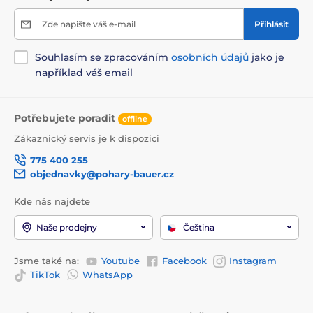
Zde napište váš e-mail
Přihlásit
Souhlasím se zpracováním
osobních údajů
jako je
například váš email
Potřebujete poradit
offline
Zákaznický servis je k dispozici
775 400 255
objednavky@pohary-bauer.cz
Kde nás najdete
Naše prodejny
Čeština
Jsme také na:
Youtube
Facebook
Instagram
TikTok
WhatsApp