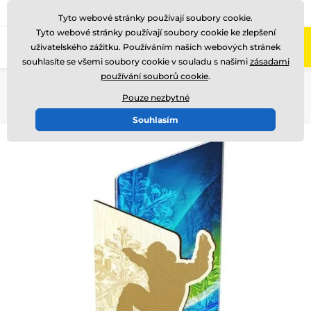
775 400 255
Zavolejte nám
(Po-Pá 8-17)
Tyto webové stránky používají soubory cookie.
Tyto webové stránky používají soubory cookie ke zlepšení
0
uživatelského zážitku. Používáním našich webových stránek
Menu
souhlasíte se všemi soubory cookie v souladu s našimi
zásadami
používání souborů cookie
.
Úvod
Dřevěné trofeje
WPLA400
Pouze nezbytné
Souhlasím