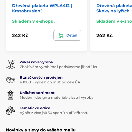
Dřevěná plaketa WPLA412 |
Dřevěná plaket
Krasobruslení
Skoky na lyžích
Skladem v e-shopu.
Skladem v e-sho
242 Kč
242 Kč
Detail
Zakázková výroba
Zboží vám vyrobíme i potiskneme již od 1 ks
6 značkových prodejen
a 1000 + výdejních míst po celé ČR
Unikátní sortiment
Moderní design a materiály vlastní výroby
Tématické edice
Výběr z více jak 50 sportů a příležitostí.
Novinky a slevy do vašeho mailu