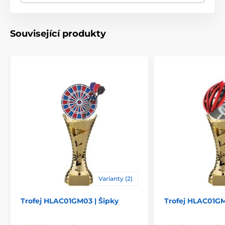
Způsob personalizace
štítek
Související produkty
Varianty (2)
Trofej HLAC01GM03 | Šipky
Trofej HLAC01GM1