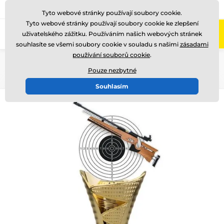
775 400 255
Zavolejte nám
(Po-Pá 8-17)
Tyto webové stránky používají soubory cookie.
Tyto webové stránky používají soubory cookie ke zlepšení
0
uživatelského zážitku. Používáním našich webových stránek
Menu
souhlasíte se všemi soubory cookie v souladu s našimi
zásadami
používání souborů cookie
.
Úvod
Akrylátové trofeje
HLAC1
HLAC01G
Pouze nezbytné
Souhlasím