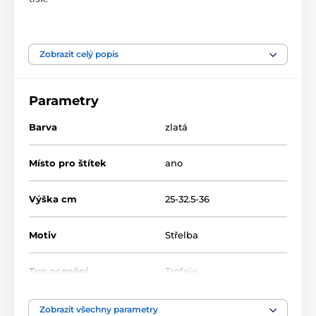
Produkt je zařazen v kategoriích
Zobrazit celý popis
Střelba
Akrylátové trofeje
HLAC1
HLAC01G
Parametry
Barva
zlatá
Místo pro štítek
ano
Výška cm
25-32.5-36
Motiv
Střelba
Typ ocenění
Trofeje
Materiál
akrylát
Zobrazit všechny parametry