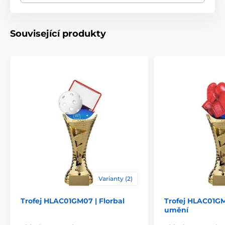
Způsob personalizace
štítek
Související produkty
Varianty (2)
Trofej HLAC01GM07 | Florbal
Trofej HLAC01GM
umění