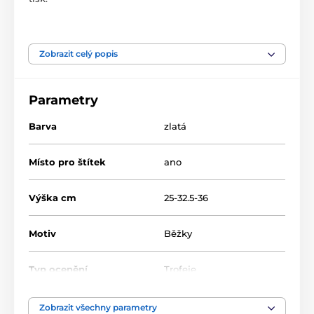
Produkt je zařazen v kategoriích
Zobrazit celý popis
Běžky
Zimní sporty
Akrylátové trofeje
HLAC1
Parametry
HLAC01G
Barva
zlatá
Místo pro štítek
ano
Výška cm
25-32.5-36
Motiv
Běžky
Typ ocenění
Trofeje
Materiál
akrylát
Zobrazit všechny parametry