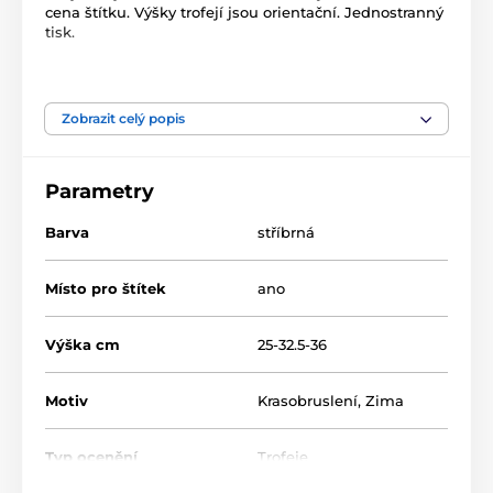
cena štítku. Výšky trofejí jsou orientační. Jednostranný
tisk.
Produkt je zařazen v kategoriích
Zobrazit celý popis
Krasobruslení
Zimní sporty
Akrylátové trofeje
HLAC1
HLAC01S
Parametry
Barva
stříbrná
Místo pro štítek
ano
Výška cm
25-32.5-36
Motiv
Krasobruslení
,
Zima
Typ ocenění
Trofeje