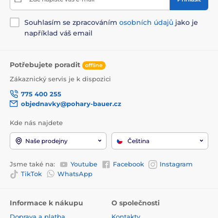
Souhlasím se zpracováním
osobních údajů
jako je
například váš email
Potřebujete poradit
offline
Zákaznický servis je k dispozici
775 400 255
objednavky@pohary-bauer.cz
Kde nás najdete
Naše prodejny
Čeština
Jsme také na:
Youtube
Facebook
Instagram
TikTok
WhatsApp
Informace k nákupu
O společnosti
Doprava a platba
Kontakty