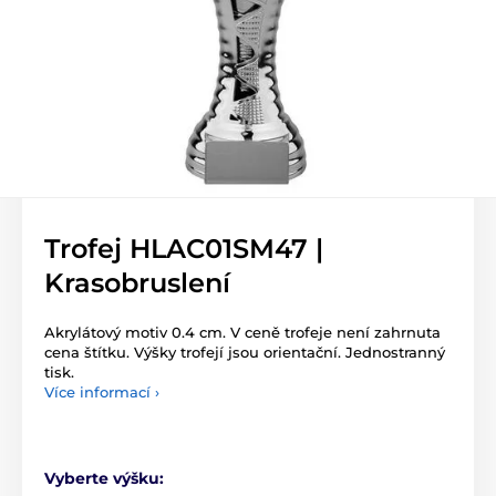
Trofej HLAC01SM47 |
Krasobruslení
Akrylátový motiv 0.4 cm. V ceně trofeje není zahrnuta
cena štítku. Výšky trofejí jsou orientační. Jednostranný
tisk.
Více informací ›
Vyberte výšku: