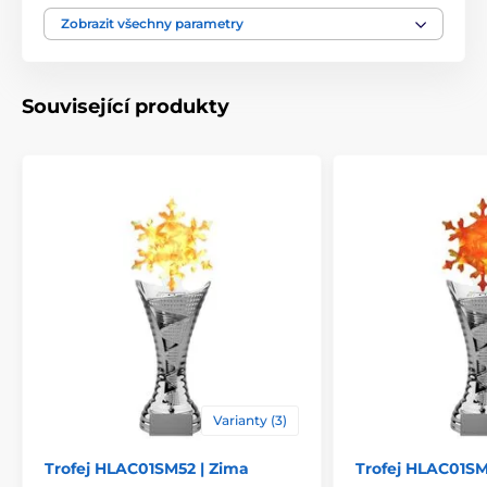
Materiál
akrylát
Zobrazit všechny parametry
Způsob personalizace
štítek
Související produkty
Varianty (3)
Trofej HLAC01SM52 | Zima
Trofej HLAC01SM