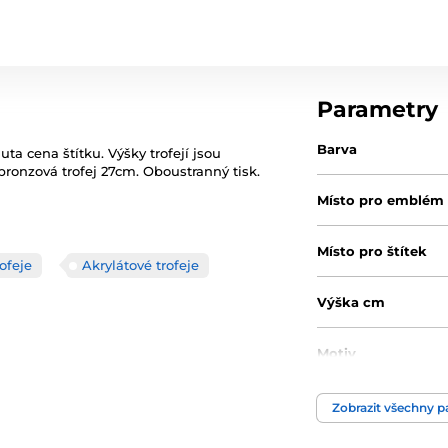
Parametry
Barva
ta cena štítku. Výšky trofejí jsou
, bronzová trofej 27cm. Oboustranný tisk.
Místo pro emblém
Místo pro štítek
ofeje
Akrylátové trofeje
Výška cm
Motiv
Typ ocenění
Zobrazit všechny 