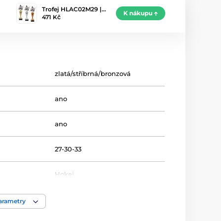
Trofej HLAC02M29 |…
K nákupu
471 Kč
zlatá/stříbrná/bronzová
ano
ano
27-30-33
Hokej
Trofeje
parametry