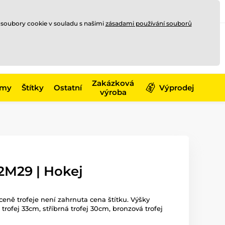
Registrace
Přihlásit se
CZK
 soubory cookie v souladu s našimi
zásadami používání souborů
0
Nakupte ještě za
10 000 Kč
0 Kč
a získejte
dopravu zdarma
Zakázková
émy
Štítky
Ostatní
Výprodej
výroba
2M29 | Hokej
ceně trofeje není zahrnuta cena štítku. Výšky
á trofej 33cm, stříbrná trofej 30cm, bronzová trofej