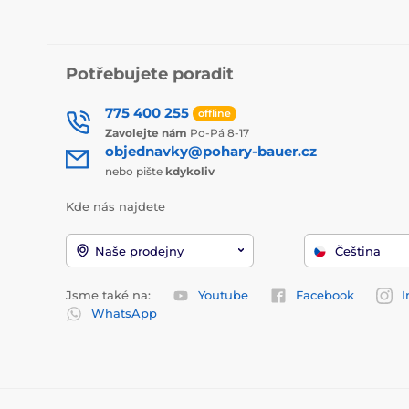
Potřebujete poradit
775 400 255
offline
Zavolejte nám
Po-Pá 8-17
objednavky@pohary-bauer.cz
nebo pište
kdykoliv
Kde nás najdete
Naše prodejny
Čeština
Jsme také na:
Youtube
Facebook
I
WhatsApp