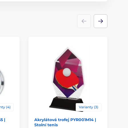
akrylát
ace
štítek
,
potisk emblému
nty (4)
Varianty (3)
5 |
Akrylátová trofej PYR001M14 |
Ak
Stolní tenis
Ho