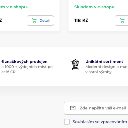
em v e-shopu.
Skladem v e-shopu.
č
118 Kč
Detail
6 značkových prodejen
Unikátní sortiment
a 1000 + výdejních míst po
Moderní design a mate
celé ČR
vlastní výroby
Zde napište váš e-mail
Souhlasím se zpracování