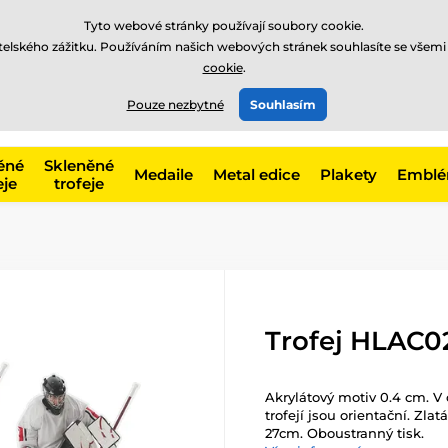
Tyto webové stránky používají soubory cookie.
atelského zážitku. Používáním našich webových stránek souhlasíte se všemi
cookie
.
775 400 255
offline
t, kategorie
Pouze nezbytné
Souhlasím
Zavolejte nám
(Po-Pá 8-17)
ěné
Skleněné
Medaile
Metal edice
Plakety
Embl
eje
trofeje
Trofej HLAC0
Akrylátový motiv 0.4 cm. V 
trofejí jsou orientační. Zlat
27cm. Oboustranný tisk.