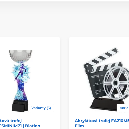
Materiál
Způsob personaliz
Varianty (3)
Varia
tová trofej
Akrylátová trofej FA210M5
SMINIM71 | Biatlon
Film