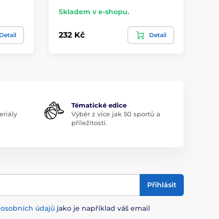
Skladem v e-shopu.
Sk
232 Kč
46
Detail
Detail
Tématické edice
riály
Výběr z více jak 50 sportů a
příležitostí.
Přihlásit
m
osobních údajů
jako je například váš email