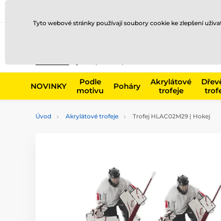
Doprava a platba
Prodejny
Kontakty
Blog
Tyto webové stránky používají soubory cookie ke zlepšení uživ
Např. produk
Podle
Akrylátové
Dřev
NOVINKY
Poháry
motivu
trofeje
trof
Úvod
Akrylátové trofeje
Trofej HLAC02M29 | Hokej