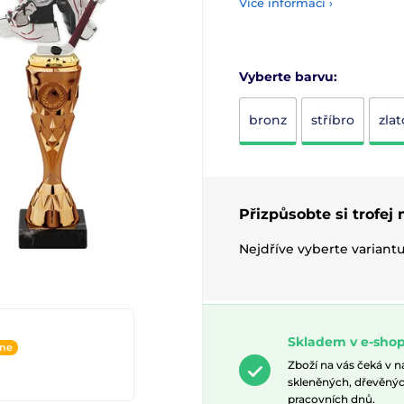
Více informací ›
Vyberte barvu:
bronz
stříbro
zlat
Přizpůsobte si trofej
Nejdříve vyberte variant
Skladem v e-shop
ine
Zboží na vás čeká v 
skleněných, dřevěnýc
pracovních dnů.