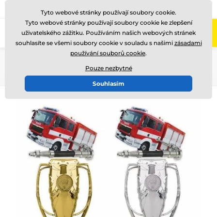
775 400 255
Zavolejte nám
(Po-Pá 8-17)
Tyto webové stránky používají soubory cookie.
Tyto webové stránky používají soubory cookie ke zlepšení
0
uživatelského zážitku. Používáním našich webových stránek
Menu
souhlasíte se všemi soubory cookie v souladu s našimi
zásadami
používání souborů cookie
.
Úvod
Akrylátové trofeje
HLAC4
Pouze nezbytné
Souhlasím