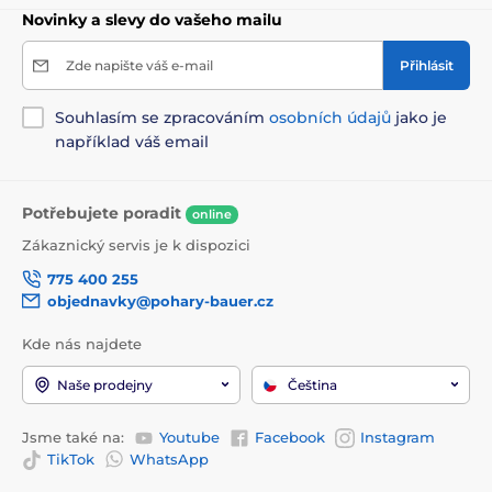
Novinky a slevy do vašeho mailu
Zde napište váš e-mail
Přihlásit
Souhlasím se zpracováním
osobních údajů
jako je
například váš email
Potřebujete poradit
online
Zákaznický servis je k dispozici
775 400 255
objednavky@pohary-bauer.cz
Kde nás najdete
Naše prodejny
Čeština
Jsme také na:
Youtube
Facebook
Instagram
TikTok
WhatsApp