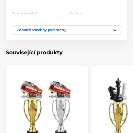
Typ ocenění
Trofeje
Materiál
akrylát
Zobrazit všechny parametry
Způsob personalizace
štítek
Související produkty