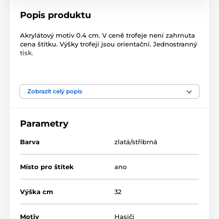
Popis produktu
Akrylátový motiv 0.4 cm. V ceně trofeje není zahrnuta
cena štítku. Výšky trofejí jsou orientační. Jednostranný
tisk.
Produkt je zařazen v kategoriích
Zobrazit celý popis
Hasiči
Acrylic line
HLAC4
Parametry
Barva
zlatá/stříbrná
Místo pro štítek
ano
Výška cm
32
Motiv
Hasiči