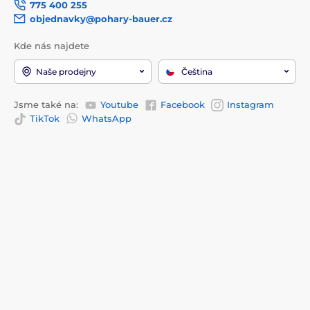
775 400 255
objednavky@pohary-bauer.cz
Kde nás najdete
Naše prodejny
Čeština
Jsme také na:
Youtube
Facebook
Instagram
TikTok
WhatsApp
Informace k nákupu
O společnosti
Doprava a platba
Kontakty
Prodejny
Proč nakupovat u nás?
Kontakty
Recenze
Služby
O nás
Reklamace a vrácení zboží
Blog
Obchodní podmínky
EU dotace
Často kladené otázky
Ochrana osobních údajů