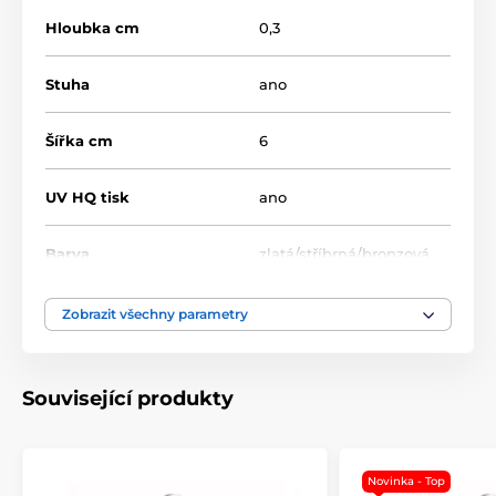
Hloubka cm
0,3
Stuha
ano
Šířka cm
6
UV HQ tisk
ano
Barva
zlatá/stříbrná/bronzová
Výška cm
7
Zobrazit všechny parametry
Motiv
Univerzální
Související produkty
Typ ocenění
Medaile
Materiál
akrylát
Novinka - Top