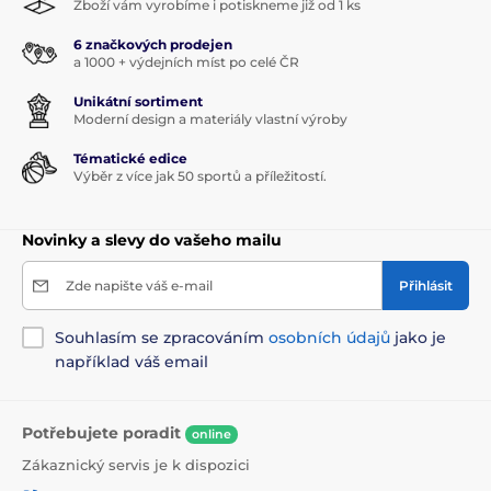
Zboží vám vyrobíme i potiskneme již od 1 ks
6 značkových prodejen
a 1000 + výdejních míst po celé ČR
Unikátní sortiment
Moderní design a materiály vlastní výroby
Tématické edice
Výběr z více jak 50 sportů a příležitostí.
Novinky a slevy do vašeho mailu
Zde napište váš e-mail
Přihlásit
Souhlasím se zpracováním
osobních údajů
jako je
například váš email
Potřebujete poradit
online
Zákaznický servis je k dispozici