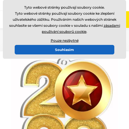
775 400 255
Zavolejte nám
(Po-Pá 8-17)
Tyto webové stránky používají soubory cookie.
Tyto webové stránky používají soubory cookie ke zlepšení
0
uživatelského zážitku. Používáním našich webových stránek
Menu
souhlasíte se všemi soubory cookie v souladu s našimi
zásadami
používání souborů cookie
.
Úvod
Medaile
Akrylátové medaile
MDA2026
Pouze nezbytné
Souhlasím