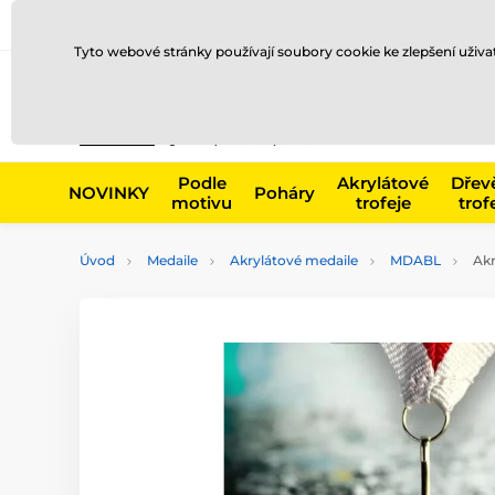
Doprava a platba
Prodejny
Kontakty
Blog
Tyto webové stránky používají soubory cookie ke zlepšení uživ
Např. produk
Podle
Akrylátové
Dřev
NOVINKY
Poháry
motivu
trofeje
trof
Úvod
Medaile
Akrylátové medaile
MDABL
Akr