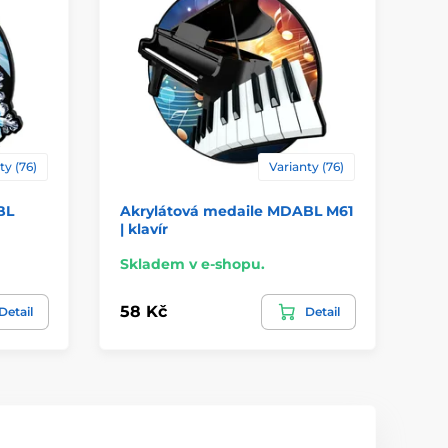
ty (76)
Varianty (76)
BL
Akrylátová medaile MDABL M61
Ak
| klavír
| 
Skladem v e-shopu.
Sk
58 Kč
58
Detail
Detail