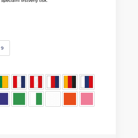
 Speciální vrstvený tisk.
9