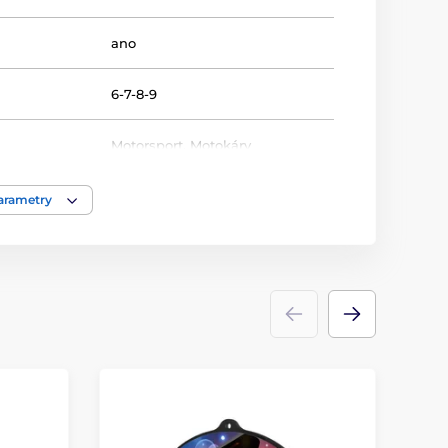
ano
6-7-8-9
Motorsport
,
Motokáry
Medaile
parametry
akrylát