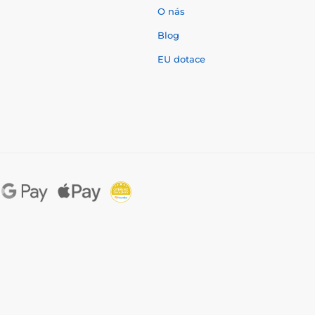
O nás
í
Blog
EU dotace