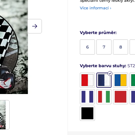
Speciální černý lesklý akryl.
Více informací ›
Vyberte průměr:
6
7
8
Vyberte barvu stuhy:
ST2