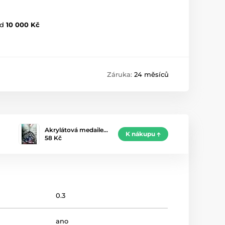
d
10 000 Kč
Záruka:
24 měsíců
Akrylátová medaile…
K nákupu
58 Kč
0.3
ano