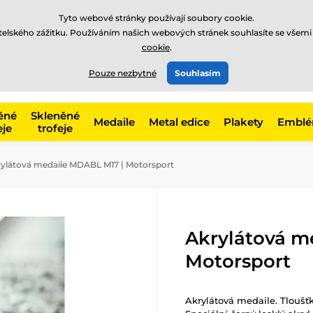
Tyto webové stránky používají soubory cookie.
atelského zážitku. Používáním našich webových stránek souhlasíte se všemi
cookie
.
775 400 255
offline
t, kategorie
Pouze nezbytné
Souhlasím
Zavolejte nám
(Po-Pá 8-17)
ěné
Skleněné
Medaile
Metal edice
Plakety
Embl
eje
trofeje
ylátová medaile MDABL M17 | Motorsport
Akrylátová m
Motorsport
Akrylátová medaile. Tloušť