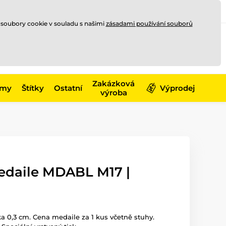
Registrace
Přihlásit se
CZK
 soubory cookie v souladu s našimi
zásadami používání souborů
0
Nakupte ještě za
10 000 Kč
0 Kč
a získejte
dopravu zdarma
Zakázková
émy
Štítky
Ostatní
Výprodej
výroba
edaile MDABL M17 |
ka 0,3 cm. Cena medaile za 1 kus včetně stuhy.