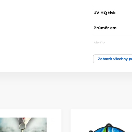
UV HQ tisk
Průměr cm
Motiv
Typ ocenění
Zobrazit všechny 
Materiál