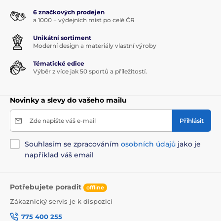
6 značkových prodejen
a 1000 + výdejních míst po celé ČR
Unikátní sortiment
Moderní design a materiály vlastní výroby
Tématické edice
Výběr z více jak 50 sportů a příležitostí.
Novinky a slevy do vašeho mailu
Zde napište váš e-mail
Přihlásit
Souhlasím se zpracováním
osobních údajů
jako je
například váš email
Potřebujete poradit
offline
Zákaznický servis je k dispozici
775 400 255