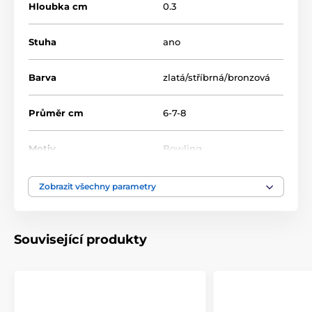
Hloubka cm
0.3
Stuha
ano
Produkt je zařazen v kategoriích
Bowling
MDASTAR
Barva
zlatá/stříbrná/bronzová
Průměr cm
6-7-8
Motiv
Bowling
Produktová řada
STAR
Zobrazit všechny parametry
Typ ocenění
Medaile
Související produkty
Materiál
akrylát