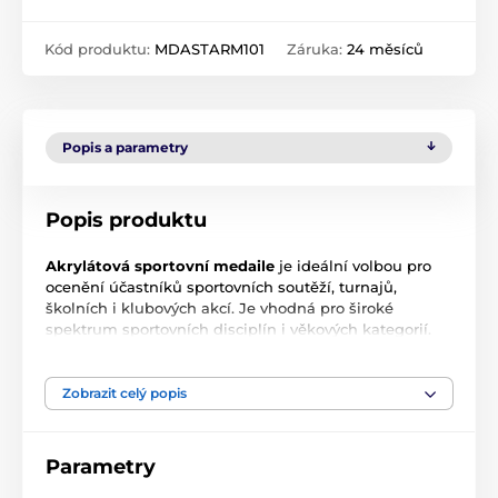
Kód produktu:
MDASTARM101
Záruka:
24 měsíců
Popis a parametry
Popis produktu
Akrylátová sportovní medaile
je ideální volbou pro
ocenění účastníků sportovních soutěží, turnajů,
školních i klubových akcí. Je vhodná pro široké
spektrum sportovních disciplín i věkových kategorií.
Medaile je dostupná ve třech průměrech 8 cm, 7 cm
a 6 cm
a v tradičních barvách
zlato, stříbro a bronz
,
které odpovídají pořadí umístění.
Zobrazit celý popis
Součástí každé medaile je stuha
, která umožňuje
pohodlné nošení i slavnostní předání ocenění. Medaile
Parametry
se hodí jak pro menší lokální soutěže, tak i pro větší
sportovní akce.