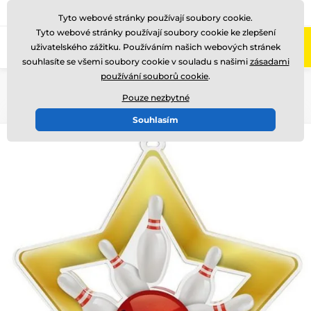
775 400 255
Zavolejte nám
(Po-Pá 8-17)
Tyto webové stránky používají soubory cookie.
Tyto webové stránky používají soubory cookie ke zlepšení
0
uživatelského zážitku. Používáním našich webových stránek
Menu
souhlasíte se všemi soubory cookie v souladu s našimi
zásadami
používání souborů cookie
.
Úvod
Medaile
Akrylátové medaile
MDASTAR
Pouze nezbytné
Souhlasím