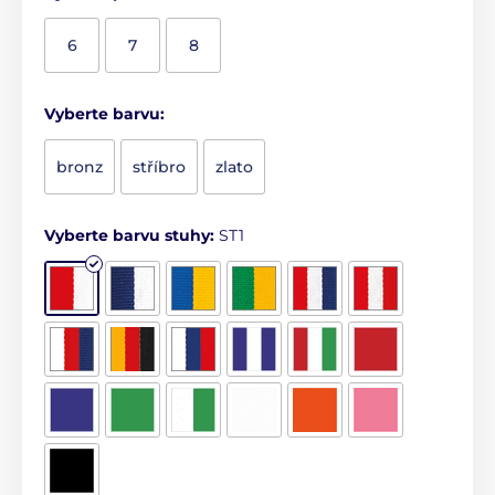
6
7
8
Vyberte barvu:
bronz
stříbro
zlato
Vyberte barvu stuhy:
ST1