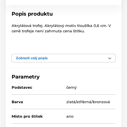
Popis produktu
Akrylátová trofej. Akrylátový motiv tloušťka 0,6 cm. V
ceně trofeje není zahrnuta cena štítku.
Produkt je zařazen v kategoriích
Zobrazit celý popis
Bojová umění
Akrylátové trofeje
ACL2100
Parametry
Podstavec
černý
Barva
zlatá/stříbrná/bronzová
Místo pro štítek
ano