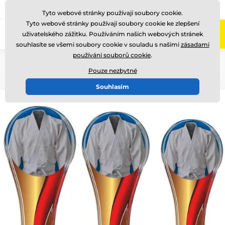
775 400 255
Zavolejte nám
(Po-Pá 8-17)
Tyto webové stránky používají soubory cookie.
Tyto webové stránky používají soubory cookie ke zlepšení
0
uživatelského zážitku. Používáním našich webových stránek
Menu
souhlasíte se všemi soubory cookie v souladu s našimi
zásadami
používání souborů cookie
.
Úvod
Akrylátové trofeje
ACL2100
Pouze nezbytné
Souhlasím