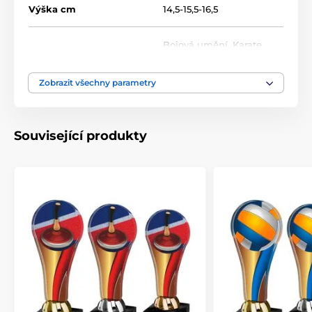
Výška cm
14,5-15,5-16,5
Bojová umění
,
Karate
,
Motiv
Judo
Zobrazit všechny parametry
Typ ocenění
Trofeje
Materiál
akrylát
Související produkty
Způsob personalizace
štítek