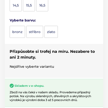
14,5
15,5
16,5
Vyberte barvu:
bronz
stříbro
zlato
Přizpůsobte si trofej na míru. Nezabere to
ani 2 minuty.
Nejdříve vyberte variantu
Skladem v e-shopu.
Zboží na vás čeká v našem skladu. Provedeme případný
potisk. Na výrobu skleněných, dřevěných a akrylátových
výrobků je výrobní doba 3 až 5 pracovních dnů.