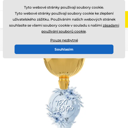
775 400 255
Zavolejte nám
(Po-Pá 8-17)
Tyto webové stránky používají soubory cookie.
Tyto webové stránky používají soubory cookie ke zlepšení
0
uživatelského zážitku. Používáním našich webových stránek
Menu
souhlasíte se všemi soubory cookie v souladu s našimi
zásadami
používání souborů cookie
.
Úvod
Akrylátové trofeje
ACUPCG
Pouze nezbytné
Souhlasím