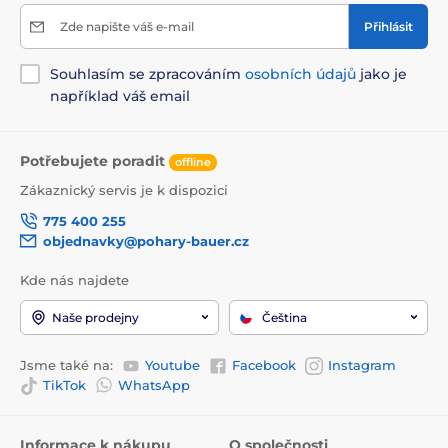
Zde napište váš e-mail
Přihlásit
Souhlasím se zpracováním
osobních údajů
jako je
například váš email
Potřebujete poradit
offline
Zákaznický servis je k dispozici
775 400 255
objednavky@pohary-bauer.cz
Kde nás najdete
Naše prodejny
Čeština
Jsme také na:
Youtube
Facebook
Instagram
TikTok
WhatsApp
Informace k nákupu
O společnosti