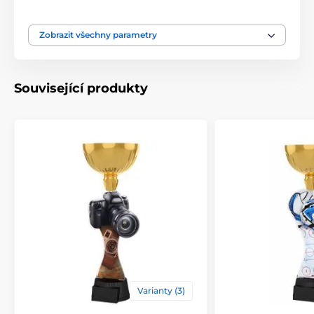
Typ ocenění
Trofeje
Zobrazit všechny parametry
Materiál
kov
,
akrylát
Související produkty
Způsob personalizace
štítek
Varianty (3)