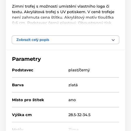
Zimní trofej s možností umístění vlastního loga či
textu. Akrylátová trofej s UV potiskem. V ceně trofeje
není zahrnuta cena štítku. Akrylátový motiv tloušťka
0.6 cm. Podstavec černý plastový. Oboustranný tisk.
Zobrazit celý popis
Produkt je zařazen v kategoriích
Zimní sporty
Akrylátové trofeje
Parametry
ACUPCG
Podstavec
plast/černý
Barva
zlatá
Místo pro štítek
ano
Výška cm
28.5-32-34.5
Motiv
Zima