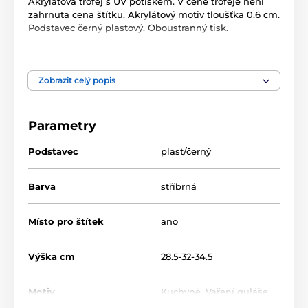
Akrylátová trofej s UV potiskem. V ceně trofeje není
zahrnuta cena štítku. Akrylátový motiv tloušťka 0.6 cm.
Podstavec černý plastový. Oboustranný tisk.
Produkt je zařazen v kategoriích
Zobrazit celý popis
Kuchyně
Vaření guláše
Parametry
Akrylátové trofeje
ACUPCS
Podstavec
plast/černý
Barva
stříbrná
Místo pro štítek
ano
Výška cm
28.5-32-34.5
Motiv
Kuchyně
,
Vaření guláše