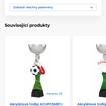
Typ ocenění
Trofeje
Zobrazit všechny parametry
Materiál
kov
,
akrylát
Související produkty
Způsob personalizace
štítek
Varianty (3)
Akrylátová trofej ACUPCSM01 |
Akrylátová trof