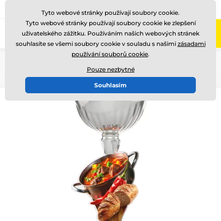
775 400 255
Zavolejte nám
(Po-Pá 8-17)
Tyto webové stránky používají soubory cookie.
Tyto webové stránky používají soubory cookie ke zlepšení
0
uživatelského zážitku. Používáním našich webových stránek
Menu
souhlasíte se všemi soubory cookie v souladu s našimi
zásadami
používání souborů cookie
.
Úvod
Akrylátové trofeje
ACUPCS
Pouze nezbytné
Souhlasím