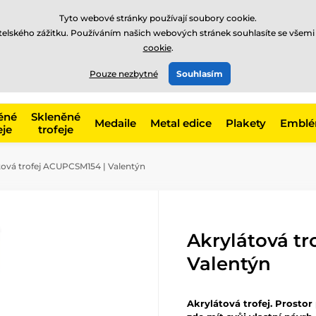
Tyto webové stránky používají soubory cookie.
atelského zážitku. Používáním našich webových stránek souhlasíte se všemi
cookie
.
775 400 255
offline
t, kategorie
Pouze nezbytné
Souhlasím
Zavolejte nám
(Po-Pá 8-17)
ěné
Skleněné
Medaile
Metal edice
Plakety
Embl
eje
trofeje
tová trofej ACUPCSM154 | Valentýn
Akrylátová t
Valentýn
Akrylátová trofej. Prostor