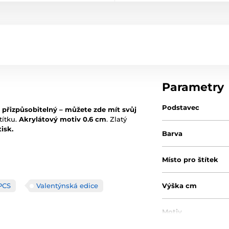
Parametry
Podstavec
ně přizpůsobitelný – můžete zde mít svůj
títku.
Akrylátový motiv 0.6 cm
. Zlatý
isk.
Barva
Místo pro štítek
PCS
Valentýnská edice
Výška cm
Motiv