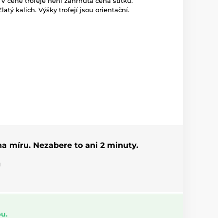
. V ceně trofeje není zahrnuta cena štítku.
 Zlatý kalich. Výšky trofejí jsou orientační.
 na míru. Nezabere to ani 2 minuty.
u
u.