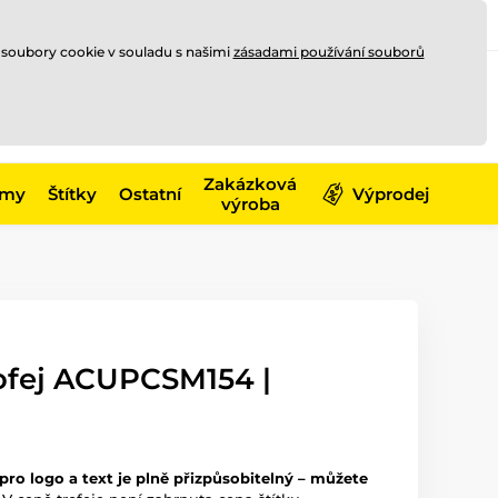
Registrace
Přihlásit se
CZK
 soubory cookie v souladu s našimi
zásadami používání souborů
0
Nakupte ještě za
10 000 Kč
0 Kč
a získejte
dopravu zdarma
Zakázková
émy
Štítky
Ostatní
Výprodej
výroba
rofej ACUPCSM154 |
 pro logo a text je plně přizpůsobitelný – můžete