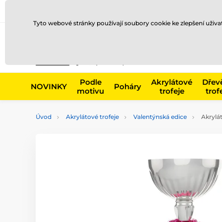
Doprava a platba
Prodejny
Kontakty
Blog
Tyto webové stránky používají soubory cookie ke zlepšení uživ
Např. produk
Podle
Akrylátové
Dřev
NOVINKY
Poháry
motivu
trofeje
trof
Úvod
Akrylátové trofeje
Valentýnská edice
Akrylá