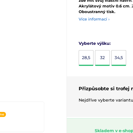
zde mít svůj vlastní návrh
Akrylátový motiv 0.6 cm
.
Oboustranný tisk.
Více informací ›
Vyberte výšku:
28,5
32
34,5
Přizpůsobte si trofej
Nejdříve vyberte variant
ine
Skladem v e-shop