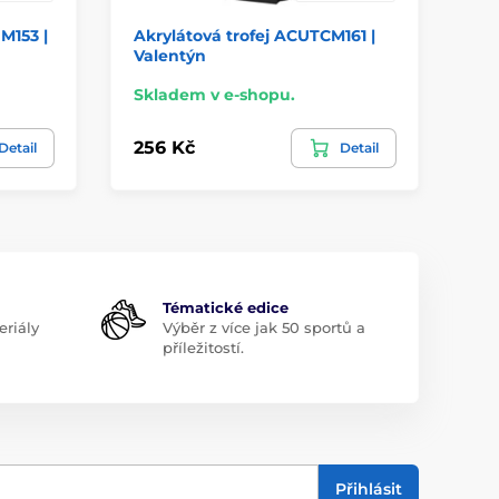
M153 |
Akrylátová trofej ACUTCM161 |
Ak
Valentýn
Va
Skladem v e-shopu.
Sk
256 Kč
47
Detail
Detail
Tématické edice
riály
Výběr z více jak 50 sportů a
příležitostí.
Přihlásit