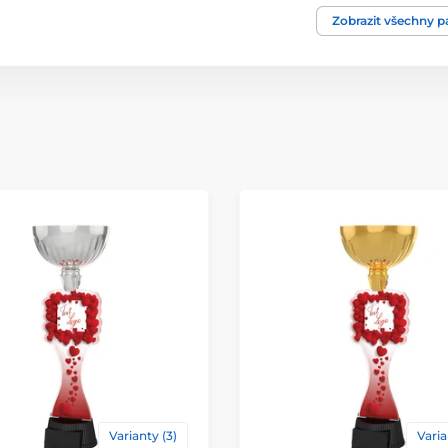
Typ ocenění
Zobrazit všechny 
Materiál
Způsob personaliz
Varianty (3)
Varia