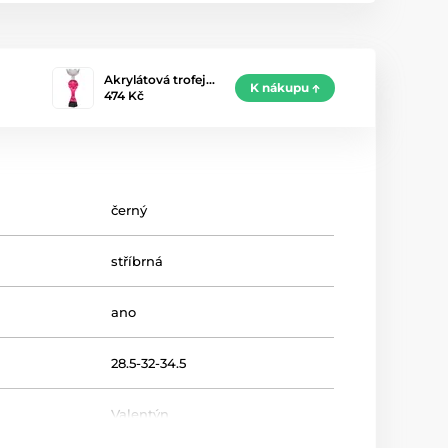
Akrylátová trofej…
K nákupu
474 Kč
černý
stříbrná
ano
28.5-32-34.5
Valentýn