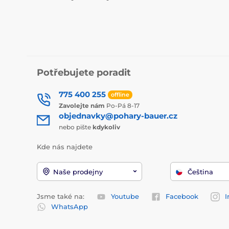
Potřebujete poradit
775 400 255
offline
Zavolejte nám
Po-Pá 8-17
objednavky@pohary-bauer.cz
nebo pište
kdykoliv
Kde nás najdete
Naše prodejny
Čeština
Jsme také na:
Youtube
Facebook
I
WhatsApp