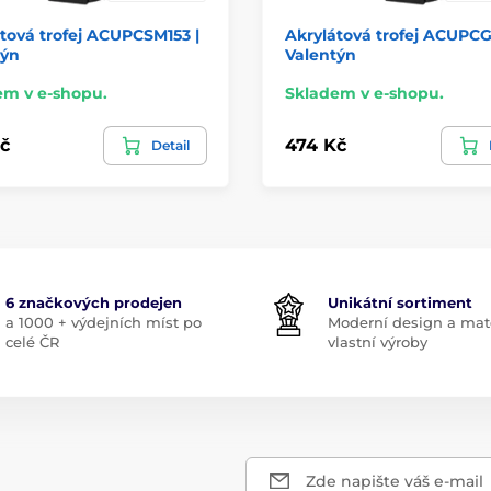
tová trofej ACUPCSM153 |
Akrylátová trofej ACUPCG
týn
Valentýn
em v e-shopu.
Skladem v e-shopu.
č
474 Kč
Detail
6 značkových prodejen
Unikátní sortiment
a 1000 + výdejních míst po
Moderní design a mate
celé ČR
vlastní výroby
Zde napište váš e-mail