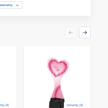
Trofeje
parametry
kov
,
akrylát
ace
štítek
nty (3)
Varianty (3)