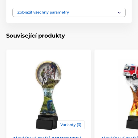
Typ ocenění
Trofeje
Zobrazit všechny parametry
Materiál
akrylát
Související produkty
Způsob personalizace
štítek
Varianty (3)