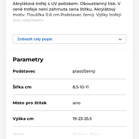
Akrylátová trofej s UV potiskem. Oboustranný tisk. V
ceně trofeje není zahrnuta cena štítku. Akrylátový
motiv. Tloušťka 0.6 cm.Podstavec černý. Výšky trofejí
jsou orientační.
Produkt je zařazen v kategoriích
Zobrazit celý popis
Biatlon
Zimní sporty
ACUTC
Parametry
Podstavec
plast/černý
Šířka cm
8.5-10-11
Místo pro štítek
ano
Výška cm
19-23-25.5
Motiv
Biatlon
,
Zima