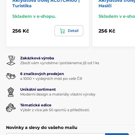
Akrylátová trofej ACUTCM100 |
Akrylátová trof
Turistika
Hasiči
Skladem v e-shopu.
Skladem v e-sho
256 Kč
256 Kč
Detail
Zakázková výroba
Zboží vám vyrobíme i potiskneme již od 1 ks
6 značkových prodejen
a 1000 + výdejních míst po celé ČR
Unikátní sortiment
Moderní design a materiály vlastní výroby
Tématické edice
Výběr z více jak 50 sportů a příležitostí.
Novinky a slevy do vašeho mailu