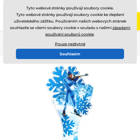
775 400 255
Zavolejte nám
(Po-Pá 8-17)
Tyto webové stránky používají soubory cookie.
Tyto webové stránky používají soubory cookie ke zlepšení
0
uživatelského zážitku. Používáním našich webových stránek
Menu
souhlasíte se všemi soubory cookie v souladu s našimi
zásadami
používání souborů cookie
.
Úvod
Akrylátové trofeje
ACUTC
Pouze nezbytné
Souhlasím