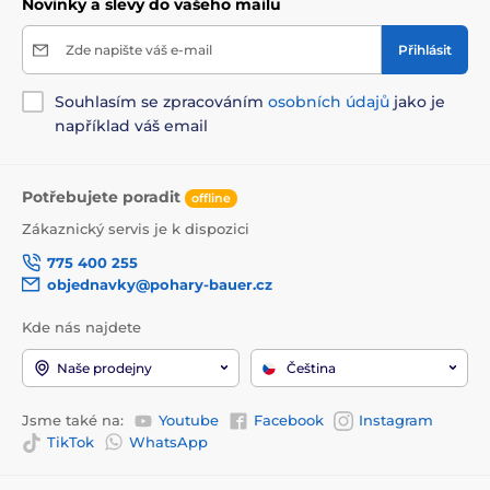
Novinky a slevy do vašeho mailu
Zde napište váš e-mail
Přihlásit
Souhlasím se zpracováním
osobních údajů
jako je
například váš email
Potřebujete poradit
offline
Zákaznický servis je k dispozici
775 400 255
objednavky@pohary-bauer.cz
Kde nás najdete
Naše prodejny
Čeština
Jsme také na:
Youtube
Facebook
Instagram
TikTok
WhatsApp