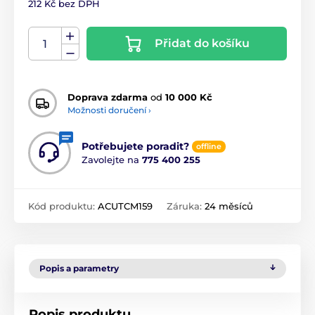
212 Kč bez DPH
Přidat do košíku
Doprava zdarma
od
10 000 Kč
Možnosti doručení ›
Potřebujete poradit?
offline
Zavolejte na
775 400 255
Kód produktu:
ACUTCM159
Záruka:
24 měsíců
Popis a parametry
Popis produktu