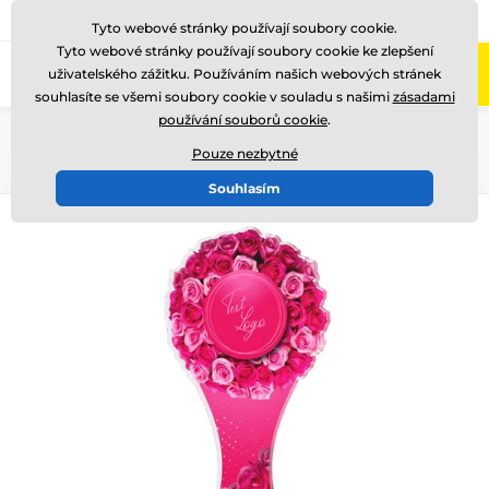
775 400 255
Zavolejte nám
(Po-Pá 8-17)
Tyto webové stránky používají soubory cookie.
Tyto webové stránky používají soubory cookie ke zlepšení
0
uživatelského zážitku. Používáním našich webových stránek
Menu
souhlasíte se všemi soubory cookie v souladu s našimi
zásadami
používání souborů cookie
.
Úvod
Akrylátové trofeje
Valentýnská edice
Pouze nezbytné
Souhlasím