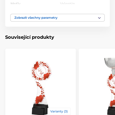
Motiv
Valentýn
Typ ocenění
Trofeje
Zobrazit všechny parametry
Materiál
akrylát
Související produkty
Způsob personalizace
štítek
Varianty (3)