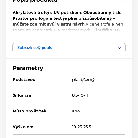
Akrylátová trofej s UV potiskem. Oboustranný tisk.
Prostor pro logo a text je plně přizpůsobitelný –
můžete zde mít svůj vlastní návrh
.V ceně trofeje není
zahrnuta cena štítku. Akrylátový motiv.
Tloušťka 0.6
cm.
Podstavec černý. Výšky trofejí jsou orientační.
Zobrazit celý popis
Produkt je zařazen v kategoriích
Parametry
Valentýn
ACUTC
Podstavec
plast/černý
Valentýnská edice
Šířka cm
8.5-10-11
Místo pro štítek
ano
Výška cm
19-23-25.5