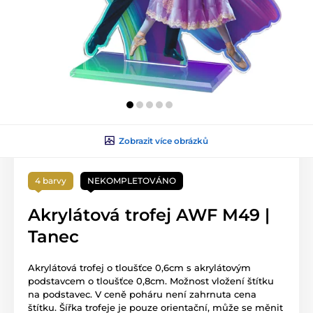
Zobrazit více obrázků
4 barvy
NEKOMPLETOVÁNO
Akrylátová trofej AWF M49 |
Tanec
Akrylátová trofej o tloušťce 0,6cm s akrylátovým
podstavcem o tloušťce 0,8cm. Možnost vložení štítku
na podstavec. V ceně poháru není zahrnuta cena
štítku. Šířka trofeje je pouze orientační, může se měnit