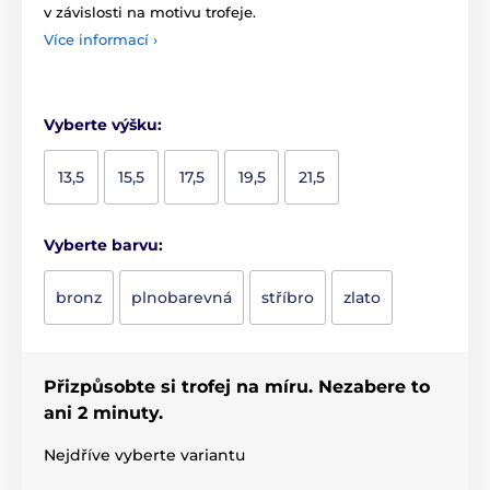
v závislosti na motivu trofeje.
Více informací ›
Vyberte výšku:
13,5
15,5
17,5
19,5
21,5
Vyberte barvu:
bronz
plnobarevná
stříbro
zlato
Přizpůsobte si trofej na míru. Nezabere to
ani 2 minuty.
Nejdříve vyberte variantu