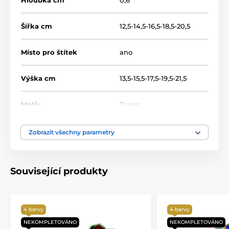
Hloubka cm
0,6
Šířka cm
12,5-14,5-16,5-18,5-20,5
Místo pro štítek
ano
Výška cm
13,5-15,5-17,5-19,5-21,5
Motiv
Tanec
Produktová řada
Acrylic line
Zobrazit všechny parametry
Typ ocenění
Trofeje
Související produkty
Materiál
akrylát
Způsob personalizace
štítek
4 barvy
4 barvy
NEKOMPLETOVÁNO
NEKOMPLETOVÁNO