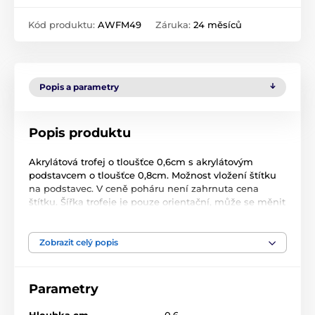
Kód produktu:
AWFM49
Záruka:
24 měsíců
Popis a parametry
Popis produktu
Akrylátová trofej o tloušťce 0,6cm s akrylátovým
podstavcem o tloušťce 0,8cm. Možnost vložení štítku
na podstavec. V ceně poháru není zahrnuta cena
štítku. Šířka trofeje je pouze orientační, může se měnit
v závislosti na motivu trofeje.
Zobrazit celý popis
Produkt je zařazen v kategoriích
Parametry
Tanec
Akrylátové trofeje
AWF