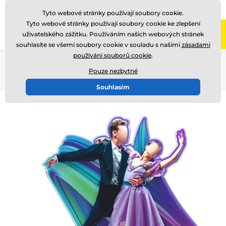
775 400 255
Zavolejte nám
(Po-Pá 8-17)
Tyto webové stránky používají soubory cookie.
Tyto webové stránky používají soubory cookie ke zlepšení
0
uživatelského zážitku. Používáním našich webových stránek
Menu
souhlasíte se všemi soubory cookie v souladu s našimi
zásadami
používání souborů cookie
.
Úvod
Akrylátové trofeje
AWF
Pouze nezbytné
Souhlasím