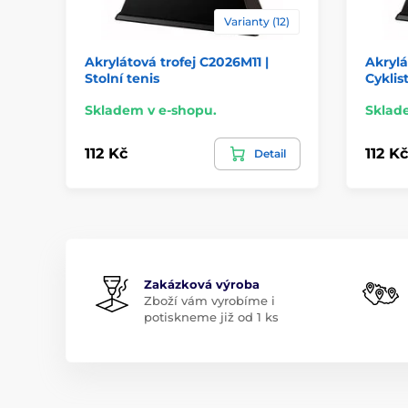
Varianty (12)
Akrylátová trofej C2026M11 |
Akrylá
Stolní tenis
Cyklis
Skladem v e-shopu.
Sklad
112 Kč
112 Kč
Detail
Zakázková výroba
Zboží vám vyrobíme i
potiskneme již od 1 ks