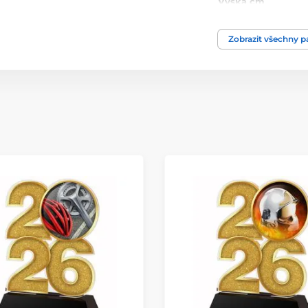
Výška cm
Motiv
Zobrazit všechny 
Typ ocenění
Materiál
Způsob personaliz