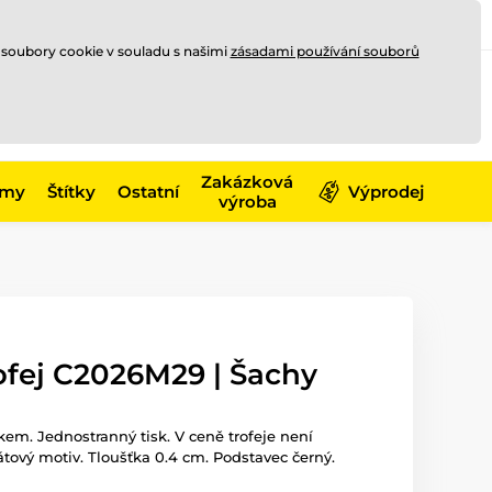
Registrace
Přihlásit se
CZK
 soubory cookie v souladu s našimi
zásadami používání souborů
0
Nakupte ještě za
10 000 Kč
0 Kč
a získejte
dopravu zdarma
Zakázková
émy
Štítky
Ostatní
Výprodej
výroba
ofej C2026M29 | Šachy
skem. Jednostranný tisk. V ceně trofeje není
átový motiv. Tloušťka 0.4 cm. Podstavec černý.