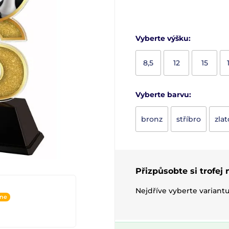
Vyberte výšku:
8,5
12
15
Vyberte barvu:
bronz
stříbro
zlat
Přizpůsobte si trofej
Nejdříve vyberte variant
ine