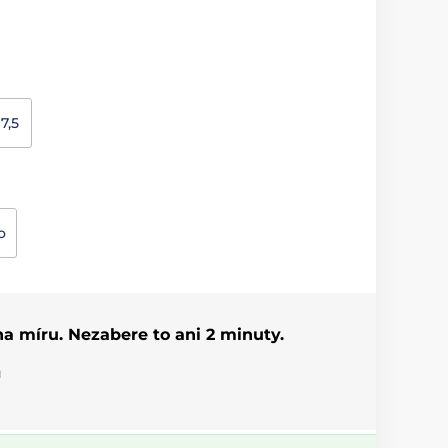
17,5
o
 na míru. Nezabere to ani 2 minuty.
u