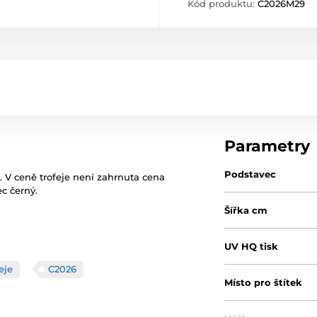
Kód produktu:
C2026M29
Parametry
Podstavec
. V ceně trofeje není zahrnuta cena
ec černý.
Šířka cm
UV HQ tisk
eje
C2026
Místo pro štítek