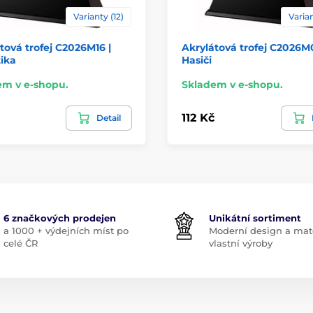
Varianty (12)
Varian
tová trofej C2026M16 |
Akrylátová trofej C2026M0
tika
Hasiči
em v e-shopu.
Skladem v e-shopu.
112 Kč
Detail
6 značkových prodejen
Unikátní sortiment
a 1000 + výdejních míst po
Moderní design a mate
celé ČR
vlastní výroby