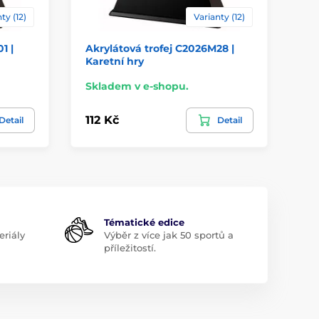
ty (12)
Varianty (12)
1 |
Akrylátová trofej C2026M28 |
Ak
Karetní hry
Pe
Skladem v e-shopu.
Sk
112 Kč
11
Detail
Detail
Tématické edice
riály
Výběr z více jak 50 sportů a
příležitostí.