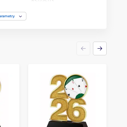
8,5-12-15-17,5
Šachy
parametry
Trofeje
akrylát
ace
štítek