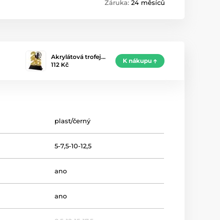
Záruka:
24 měsíců
Akrylátová trofej…
K nákupu
112 Kč
plast/černý
5-7,5-10-12,5
ano
ano