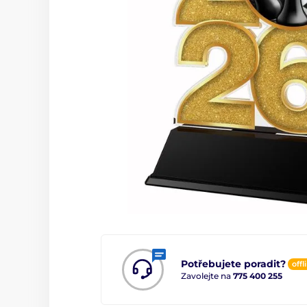
Potřebujete poradit?
offl
Zavolejte na
775 400 255