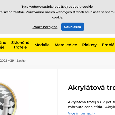
Tyto webové stránky používají soubory cookie.
atelského zážitku. Používáním našich webových stránek souhlasíte se všemi
cookie
.
775 400 255
offline
t, kategorie
Pouze nezbytné
Souhlasím
Zavolejte nám
(Po-Pá 8-17)
ěné
Skleněné
Medaile
Metal edice
Plakety
Embl
eje
trofeje
C2026M29 | Šachy
Akrylátová tr
Akrylátová trofej s UV poti
zahrnuta cena štítku. Akryl
Více informací ›