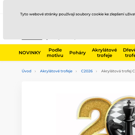
Doprava a platba
Prodejny
Kontakty
Blog
Tyto webové stránky používají soubory cookie ke zlepšení uživ
Např. produk
Podle
Akrylátové
Dřev
NOVINKY
Poháry
motivu
trofeje
trof
Úvod
Akrylátové trofeje
C2026
Akrylátová trofej 