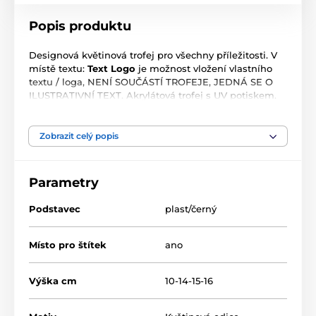
Popis produktu
Designová květinová trofej pro všechny příležitosti. V
místě textu:
Text Logo
je možnost vložení vlastního
textu / loga, NENÍ SOUČÁSTÍ TROFEJE, JEDNÁ SE O
ILUSTRATIVNÍ TEXT. Akrylátová trofej s UV potiskem.
Jednostranný tisk. V ceně trofeje není zahrnuta cena
štítku. Tloušťka 0.4 cm. Podstavec černý. Výšky trofejí
jsou orientační.
Zobrazit celý popis
Produkt je zařazen v kategoriích
Parametry
Podstavec
plast/černý
Květinová edice
Květinová edice
FA200
Místo pro štítek
ano
Výška cm
10-14-15-16