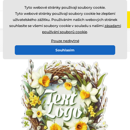
775 400 255
Zavolejte nám
(Po-Pá 8-17)
Tyto webové stránky používají soubory cookie.
Tyto webové stránky používají soubory cookie ke zlepšení
0
uživatelského zážitku. Používáním našich webových stránek
Menu
souhlasíte se všemi soubory cookie v souladu s našimi
zásadami
používání souborů cookie
.
Úvod
Akrylátové trofeje
Květinová edice
Pouze nezbytné
Souhlasím