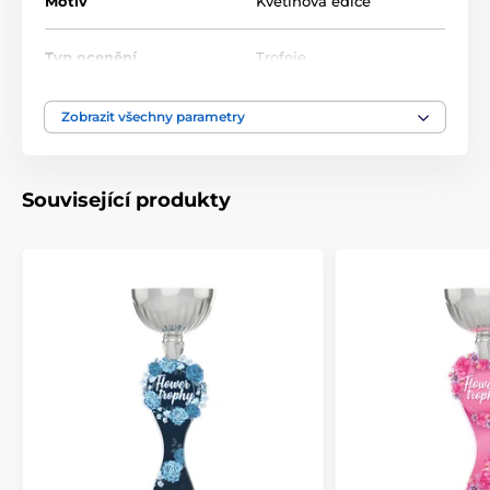
Motiv
Květinová edice
Typ ocenění
Trofeje
Materiál
akrylát
Zobrazit všechny parametry
Způsob personalizace
štítek
Související produkty