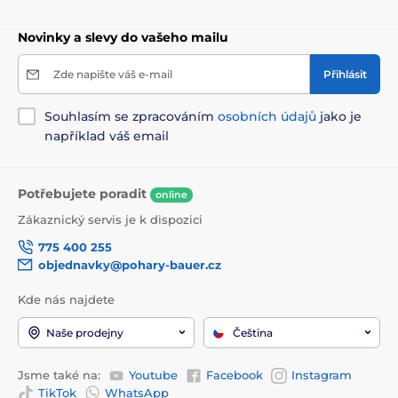
Novinky a slevy do vašeho mailu
Zde napište váš e-mail
Přihlásit
Souhlasím se zpracováním
osobních údajů
jako je
například váš email
Potřebujete poradit
online
Zákaznický servis je k dispozici
775 400 255
objednavky@pohary-bauer.cz
Kde nás najdete
Naše prodejny
Čeština
Jsme také na:
Youtube
Facebook
Instagram
TikTok
WhatsApp