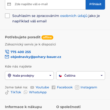
Zde napište váš e-mail
Přihlásit
Souhlasím se zpracováním
osobních údajů
jako je
například váš email
Potřebujete poradit
offline
Zákaznický servis je k dispozici
775 400 255
objednavky@pohary-bauer.cz
Kde nás najdete
Naše prodejny
Čeština
Jsme také na:
Youtube
Facebook
Instagram
TikTok
WhatsApp
Informace k nákupu
O společnosti