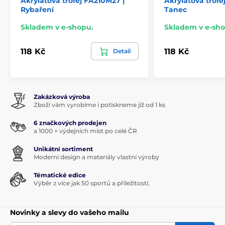
Akrylátová trofej FA210M27 |
Akrylátová trofe
Rybaření
Tanec
Skladem v e-shopu.
Skladem v e-sho
118 Kč
118 Kč
Detail
Zakázková výroba
Zboží vám vyrobíme i potiskneme již od 1 ks
6 značkových prodejen
a 1000 + výdejních míst po celé ČR
Unikátní sortiment
Moderní design a materiály vlastní výroby
Tématické edice
Výběr z více jak 50 sportů a příležitostí.
Novinky a slevy do vašeho mailu