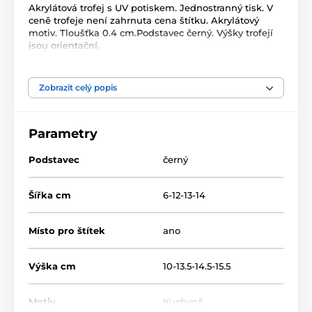
Akrylátová trofej s UV potiskem. Jednostranný tisk. V
ceně trofeje není zahrnuta cena štítku. Akrylátový
motiv. Tloušťka 0.4 cm.Podstavec černý. Výšky trofejí
jsou orientační.
Produkt je zařazen v kategoriích
Zobrazit celý popis
Kuchyně
Akrylátové trofeje
FA210
Parametry
Podstavec
černý
Šířka cm
6-12-13-14
Místo pro štítek
ano
Výška cm
10-13.5-14.5-15.5
Motiv
Kuchyně