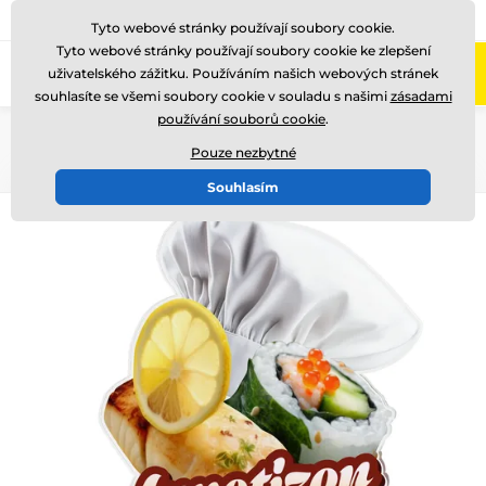
775 400 255
Zavolejte nám
(Po-Pá 8-17)
Tyto webové stránky používají soubory cookie.
Tyto webové stránky používají soubory cookie ke zlepšení
0
uživatelského zážitku. Používáním našich webových stránek
Menu
souhlasíte se všemi soubory cookie v souladu s našimi
zásadami
používání souborů cookie
.
Úvod
Akrylátové trofeje
FA210
Pouze nezbytné
Souhlasím