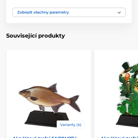
Typ ocenění
Trofeje
Zobrazit všechny parametry
Materiál
akrylát
Související produkty
Způsob personalizace
štítek
Varianty (4)