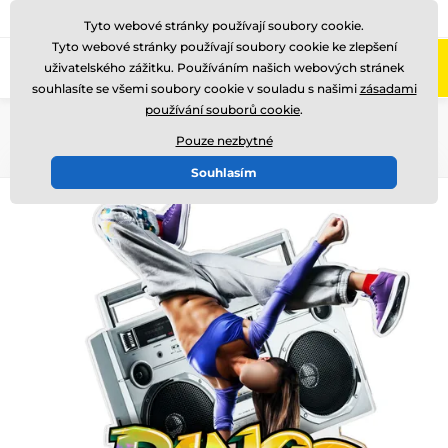
775 400 255
Zavolejte nám
(Po-Pá 8-17)
Tyto webové stránky používají soubory cookie.
Tyto webové stránky používají soubory cookie ke zlepšení
0
uživatelského zážitku. Používáním našich webových stránek
Menu
souhlasíte se všemi soubory cookie v souladu s našimi
zásadami
používání souborů cookie
.
Úvod
Akrylátové trofeje
FA210
Pouze nezbytné
Souhlasím