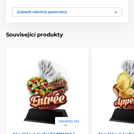
Typ ocenění
Trofeje
Zobrazit všechny parametry
Materiál
akrylát
Související produkty
Způsob personalizace
štítek
Varianty (4)