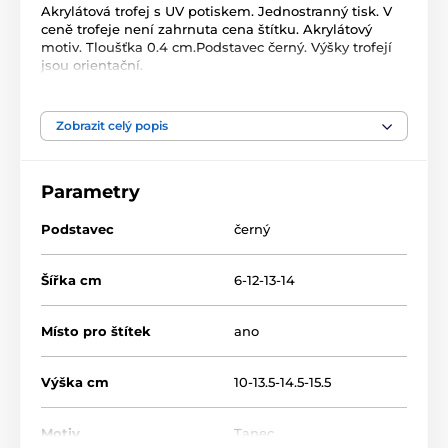
Akrylátová trofej s UV potiskem. Jednostranný tisk. V
ceně trofeje není zahrnuta cena štítku. Akrylátový
motiv. Tloušťka 0.4 cm.Podstavec černý. Výšky trofejí
jsou orientační.
Produkt je zařazen v kategoriích
Zobrazit celý popis
Tanec
Akrylátové trofeje
FA210
Parametry
Podstavec
černý
Šířka cm
6-12-13-14
Místo pro štítek
ano
Výška cm
10-13.5-14.5-15.5
Motiv
Tanec