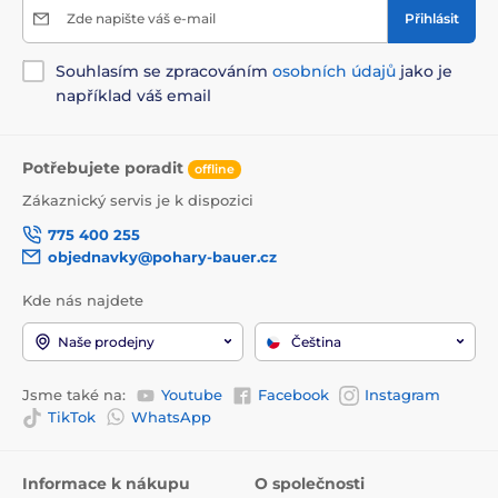
Zde napište váš e-mail
Přihlásit
Souhlasím se zpracováním
osobních údajů
jako je
například váš email
Potřebujete poradit
offline
Zákaznický servis je k dispozici
775 400 255
objednavky@pohary-bauer.cz
Kde nás najdete
Naše prodejny
Čeština
Jsme také na:
Youtube
Facebook
Instagram
TikTok
WhatsApp
Informace k nákupu
O společnosti