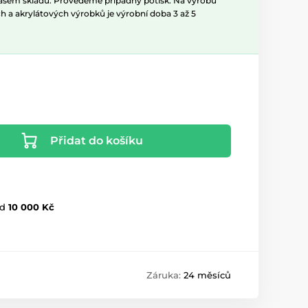
našem skladu. Provedeme případný potisk. Na výrobu
h a akrylátových výrobků je výrobní doba 3 až 5
Přidat do košíku
d
10 000 Kč
Záruka:
24 měsíců