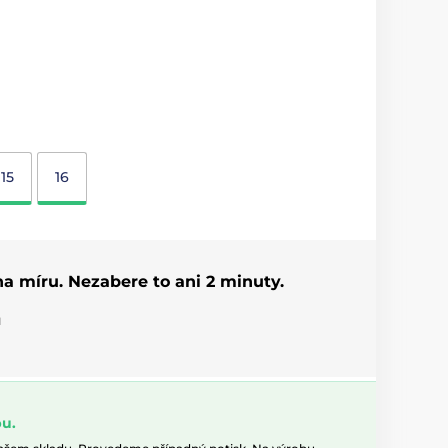
15
16
 na míru. Nezabere to ani 2 minuty.
u
u.