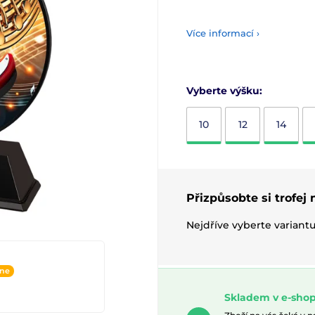
Více informací ›
Vyberte výšku:
10
12
14
Přizpůsobte si trofej
Nejdříve vyberte variant
ine
Skladem v e-shop