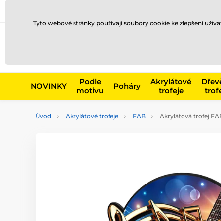
Doprava a platba
Prodejny
Kontakty
Blog
Tyto webové stránky používají soubory cookie ke zlepšení uživ
Např. produk
Podle
Akrylátové
Dřev
NOVINKY
Poháry
motivu
trofeje
trof
Úvod
Akrylátové trofeje
FAB
Akrylátová trofej F