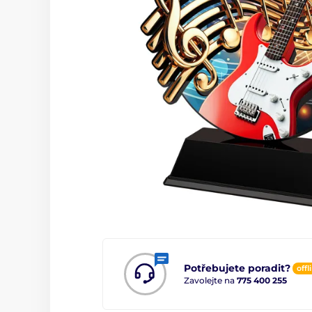
Potřebujete poradit?
offl
Zavolejte na
775 400 255