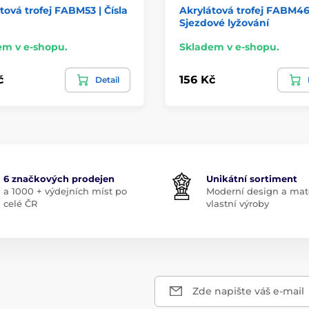
tová trofej FABM53 | Čísla
Akrylátová trofej FABM46
Sjezdové lyžování
em v e-shopu.
Skladem v e-shopu.
č
156 Kč
Detail
6 značkových prodejen
Unikátní sortiment
a 1000 + výdejních míst po
Moderní design a mate
celé ČR
vlastní výroby
Zde napište váš e-mail