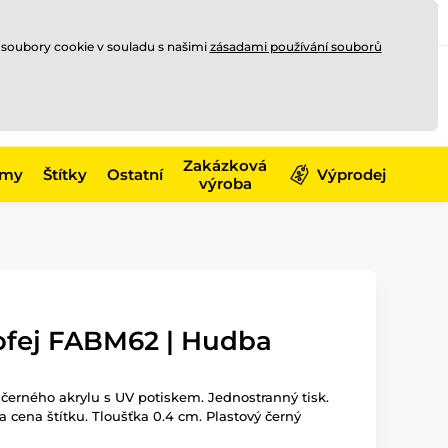
Registrace
Přihlásit se
CZK
 soubory cookie v souladu s našimi
zásadami používání souborů
0
Nakupte ještě za
10 000 Kč
0 Kč
a získejte
dopravu zdarma
Zakázková
émy
Štítky
Ostatní
Výprodej
výroba
rofej FABM62 | Hudba
o černého akrylu s UV potiskem. Jednostranný tisk.
a cena štítku. Tloušťka 0.4 cm. Plastový černý