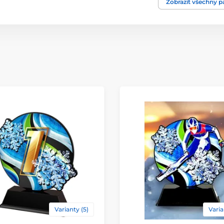
Motiv
Zobrazit všechny 
Typ ocenění
Materiál
Způsob personaliz
Varianty (5)
Varia