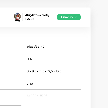
Akrylátová trofej…
K nákupu
156 Kč
plast/černý
0,4
8 - 9,5 - 11,5 - 12,5 - 13,5
ano
10-12-14-15-16