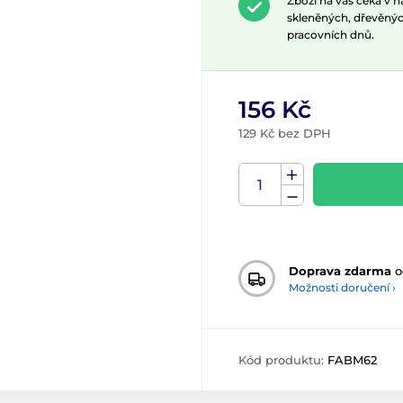
Zboží na vás čeká v 
skleněných, dřevěnýc
pracovních dnů.
156 Kč
129 Kč bez DPH
Doprava zdarma
o
Možnosti doručení ›
Kód produktu:
FABM62