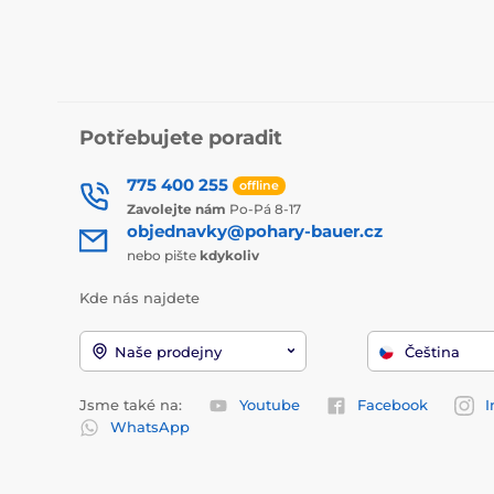
Potřebujete poradit
775 400 255
offline
Zavolejte nám
Po-Pá 8-17
objednavky@pohary-bauer.cz
nebo pište
kdykoliv
Kde nás najdete
Naše prodejny
Čeština
Jsme také na:
Youtube
Facebook
I
WhatsApp