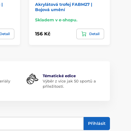
 |
Akrylátová trofej FABM27 |
Ak
Bojová umění
te
Skladem v e-shopu.
Sk
156 Kč
15
Detail
Detail
Tématické edice
riály
Výběr z více jak 50 sportů a
příležitostí.
Přihlásit