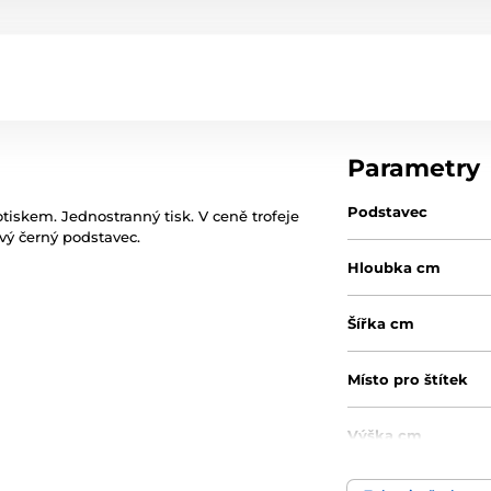
Parametry
Podstavec
otiskem. Jednostranný tisk. V ceně trofeje
ový černý podstavec.
Hloubka cm
Šířka cm
Místo pro štítek
Výška cm