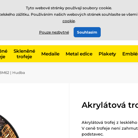
Tyto webové stránky používají soubory cookie.
atelského zážitku. Používáním našich webových stránek souhlasíte se všemi
cookie
.
775 400 255
offline
t, kategorie
Pouze nezbytné
Souhlasím
Zavolejte nám
(Po-Pá 8-17)
ěné
Skleněné
Medaile
Metal edice
Plakety
Embl
eje
trofeje
ABM62 | Hudba
Akrylátová t
Akrylátová trofej z leskléh
V ceně trofeje není zahrnut
podstavec.