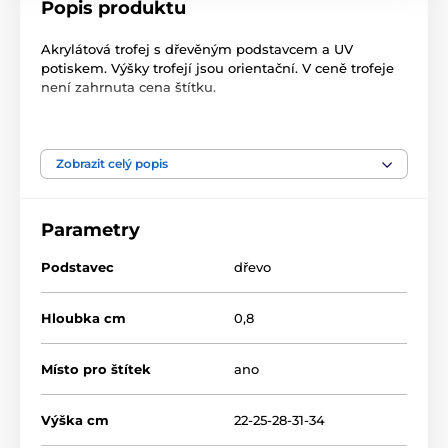
Popis produktu
Akrylátová trofej s dřevěným podstavcem a UV
potiskem. Výšky trofejí jsou orientační. V ceně trofeje
není zahrnuta cena štítku.
Produkt je zařazen v kategoriích
Zobrazit celý popis
Acrylic line
Akrylátové trofeje
Parametry
TL2023
Podstavec
dřevo
Hloubka cm
0,8
Místo pro štítek
ano
Výška cm
22-25-28-31-34