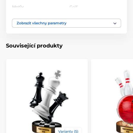
Motiv
Golf
Typ ocenění
Trofeje
Zobrazit všechny parametry
Materiál
dřevo
,
akrylát
Související produkty
Způsob personalizace
štítek
Varianty (5)