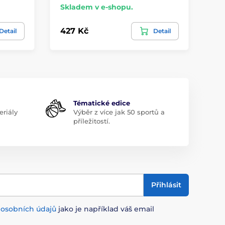
Skladem v e-shopu.
Sk
427 Kč
42
Detail
Detail
Tématické edice
riály
Výběr z více jak 50 sportů a
příležitostí.
Přihlásit
m
osobních údajů
jako je například váš email