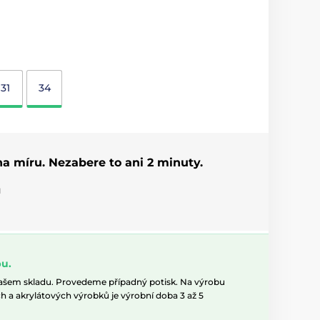
31
34
 na míru. Nezabere to ani 2 minuty.
u
u.
našem skladu. Provedeme případný potisk. Na výrobu
h a akrylátových výrobků je výrobní doba 3 až 5