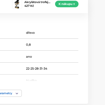
Akrylátová trofej…
K nákupu
427 Kč
dřevo
0,8
ano
22-25-28-31-34
Hudba
Trofeje
parametry
dřevo
,
akrylát