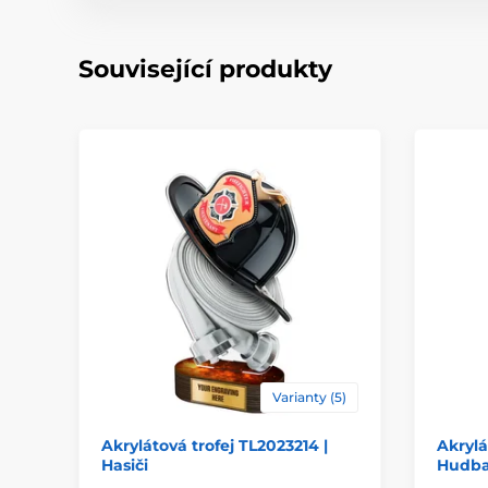
Související produkty
Varianty (5)
Akrylátová trofej TL2023214 |
Akrylá
Hasiči
Hudb