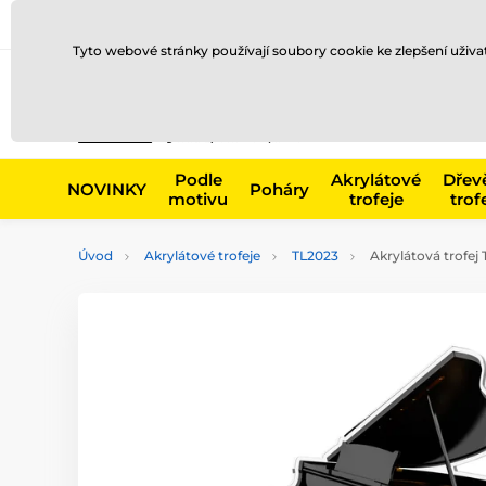
Doprava a platba
Prodejny
Kontakty
Blog
Tyto webové stránky používají soubory cookie ke zlepšení uživ
Např. produk
Podle
Akrylátové
Dřev
NOVINKY
Poháry
motivu
trofeje
trof
Úvod
Akrylátové trofeje
TL2023
Akrylátová trofej