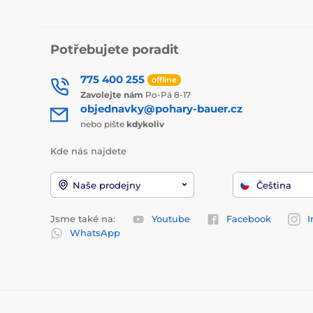
Potřebujete poradit
775 400 255
offline
Zavolejte nám
Po-Pá 8-17
objednavky@pohary-bauer.cz
nebo pište
kdykoliv
Kde nás najdete
Naše prodejny
Čeština
Jsme také na:
Youtube
Facebook
I
WhatsApp