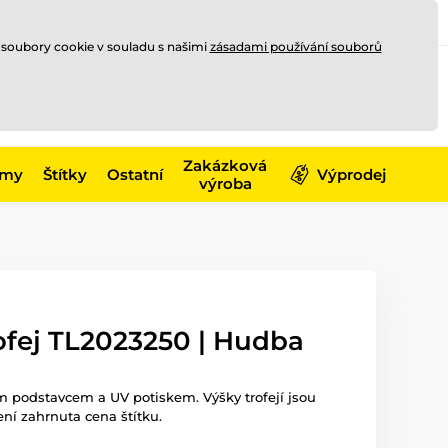
Registrace
Přihlásit se
CZK
 soubory cookie v souladu s našimi
zásadami používání souborů
0
Nakupte ještě za
10 000 Kč
0 Kč
a získejte
dopravu zdarma
Zakázková
émy
Štítky
Ostatní
Výprodej
výroba
ofej TL2023250 | Hudba
ým podstavcem a UV potiskem. Výšky trofejí jsou
ení zahrnuta cena štítku.