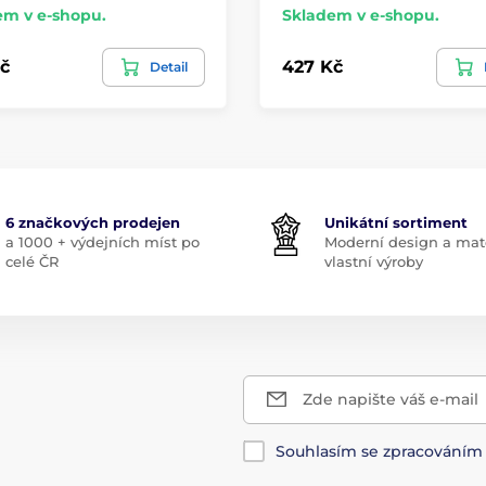
em v e-shopu.
Skladem v e-shopu.
č
427 Kč
Detail
6 značkových prodejen
Unikátní sortiment
a 1000 + výdejních míst po
Moderní design a mate
celé ČR
vlastní výroby
Zde napište váš e-mail
Souhlasím se zpracování