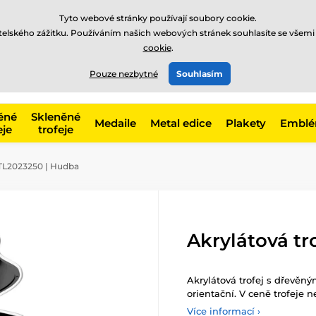
Tyto webové stránky používají soubory cookie.
atelského zážitku. Používáním našich webových stránek souhlasíte se všemi
cookie
.
775 400 255
offline
t, kategorie
Pouze nezbytné
Souhlasím
Zavolejte nám
(Po-Pá 8-17)
ěné
Skleněné
Medaile
Metal edice
Plakety
Embl
eje
trofeje
 TL2023250 | Hudba
Akrylátová tr
Akrylátová trofej s dřevěn
orientační. V ceně trofeje n
Více informací ›