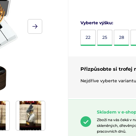
Vyberte výšku:
22
25
28
Přizpůsobte si trofej
Nejdříve vyberte variant
Skladem v e-shop
Zboží na vás čeká v 
skleněných, dřevěnýc
pracovních dnů.