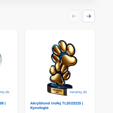
ace
štítek
nty (5)
Varianty (5)
28 |
Akrylátová trofej TL2023225 |
Ak
Kynologie
Go