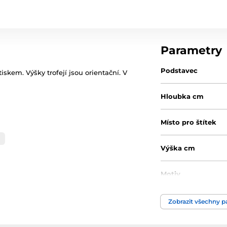
Parametry
Podstavec
skem. Výšky trofejí jsou orientační. V
Hloubka cm
Místo pro štítek
Výška cm
Motiv
Typ ocenění
Zobrazit všechny 
Materiál