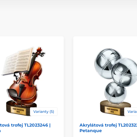
Způsob personaliz
Varianty (5)
Varia
tová trofej TL2023246 |
Akrylátová trofej TL20232
a
Petanque