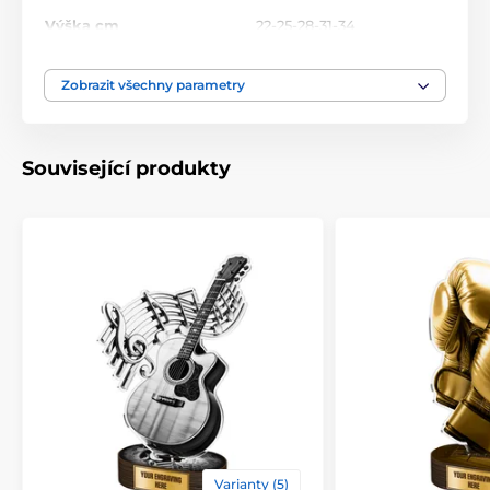
Výška cm
22-25-28-31-34
Motiv
Lacrosse
Zobrazit všechny parametry
Typ ocenění
Trofeje
Související produkty
Materiál
dřevo
,
akrylát
Způsob personalizace
štítek
Varianty (5)