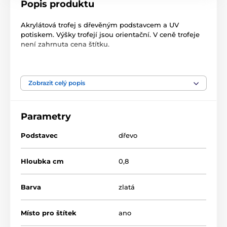
Popis produktu
Akrylátová trofej s dřevěným podstavcem a UV
potiskem. Výšky trofejí jsou orientační. V ceně trofeje
není zahrnuta cena štítku.
Produkt je zařazen v kategoriích
Zobrazit celý popis
Lacrosse
Akrylátové trofeje
Parametry
TLR2023
Podstavec
dřevo
Hloubka cm
0,8
Barva
zlatá
Místo pro štítek
ano