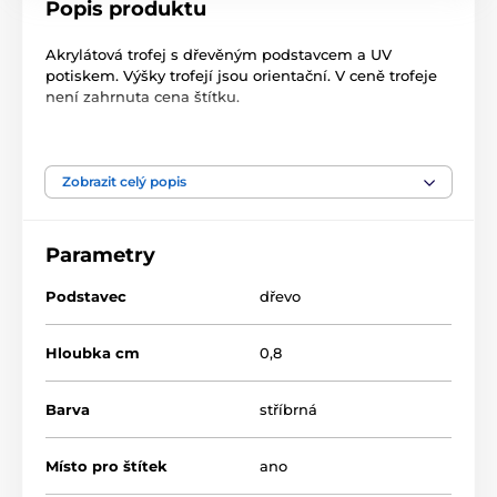
Popis produktu
Akrylátová trofej s dřevěným podstavcem a UV
potiskem. Výšky trofejí jsou orientační. V ceně trofeje
není zahrnuta cena štítku.
Produkt je zařazen v kategoriích
Zobrazit celý popis
Hudba
Akrylátové trofeje
TLR2023
Parametry
Podstavec
dřevo
Hloubka cm
0,8
Barva
stříbrná
Místo pro štítek
ano