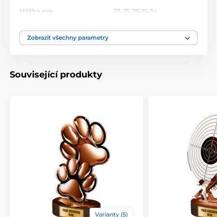
Výška cm
22-25-28-31-34
Motiv
Hudba
Zobrazit všechny parametry
Typ ocenění
Trofeje
Související produkty
Materiál
dřevo
,
akrylát
Způsob personalizace
štítek
Varianty (5)