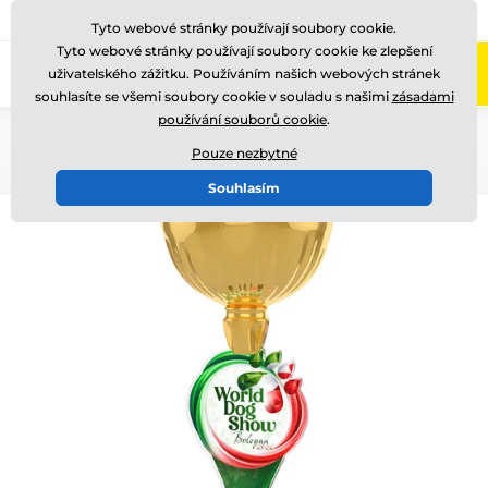
775 400 255
Zavolejte nám
(Po-Pá 8-17)
Tyto webové stránky používají soubory cookie.
Tyto webové stránky používají soubory cookie ke zlepšení
0
uživatelského zážitku. Používáním našich webových stránek
Menu
souhlasíte se všemi soubory cookie v souladu s našimi
zásadami
používání souborů cookie
.
Úvod
Akrylátové trofeje
ACUPCG
Pouze nezbytné
Souhlasím