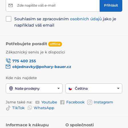
Zde napište váš e-mail
Přihlásit
Souhlasím se zpracováním
osobních údajů
jako je
například váš email
Potřebujete poradit
offline
Zákaznický servis je k dispozici
775 400 255
objednavky@pohary-bauer.cz
Kde nás najdete
Naše prodejny
Čeština
Jsme také na:
Youtube
Facebook
Instagram
TikTok
WhatsApp
Informace k nákupu
O společnosti