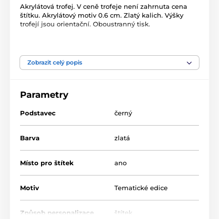
Akrylátová trofej. V ceně trofeje není zahrnuta cena
štítku. Akrylátový motiv 0.6 cm. Zlatý kalich. Výšky
trofejí jsou orientační. Oboustranný tisk.
Produkt je zařazen v kategoriích
Zobrazit celý popis
NOVINKY
Ocenění podle motivu
Kynologie
ACUPCG
Parametry
Podstavec
černý
Barva
zlatá
Místo pro štítek
ano
Motiv
Tematické edice
Způsob personalizace
štítek