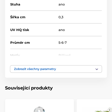
Stuha
ano
Šířka cm
0,3
UV HQ tisk
ano
Průměr cm
5-6-7
Motiv
Billiard
Typ ocenění
Medaile
Zobrazit všechny parametry
Materiál
akrylát
Související produkty