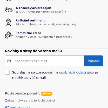
6 značkových prodejen
a 1000 + výdejních míst po celé ČR
Unikátní sortiment
Moderní design a materiály vlastní výroby
Tématické edice
Výběr z více jak 50 sportů a příležitostí.
Novinky a slevy do vašeho mailu
Zde napište váš e-mail
Přihlásit
Souhlasím se zpracováním
osobních údajů
jako je
například váš email
Potřebujete poradit
offline
Zákaznický servis je k dispozici
775 400 255