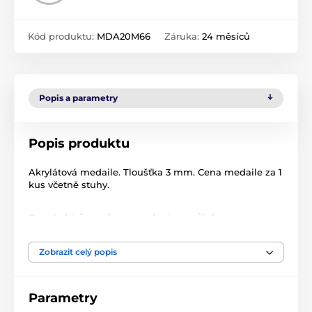
Kód produktu:
MDA20M66
Záruka:
24 měsíců
Popis a parametry
Popis produktu
Akrylátová medaile. Tloušťka 3 mm. Cena medaile za 1
kus včetně stuhy.
Produkt je zařazen v kategoriích
Biliard
MDA0020
Zobrazit celý popis
Parametry