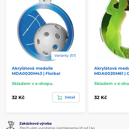
Varianty (57)
Akrylátová medaile
Akrylátová meda
MDA0020M43 | Florbal
MDA0020M61 | G
Skladem v e-shopu.
Skladem v e-sho
32 Kč
32 Kč
Detail
Zakázková výroba
Zboží vám vyrobíme i potiskneme již od 1 ks