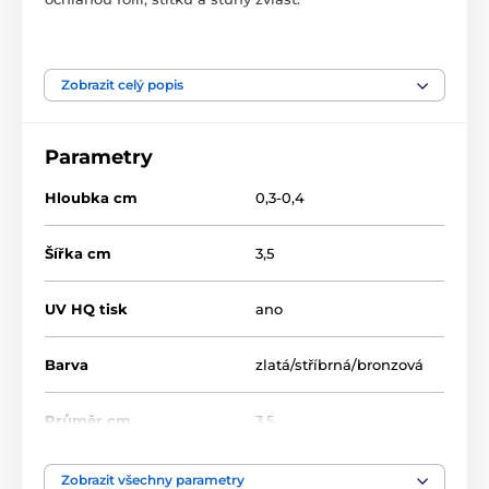
Produkt je zařazen v kategoriích
Zobrazit celý popis
Florbal
MDA0030
Parametry
Hloubka cm
0,3-0,4
Šířka cm
3,5
UV HQ tisk
ano
Barva
zlatá/stříbrná/bronzová
Průměr cm
3,5
Motiv
Florbal
Zobrazit všechny parametry