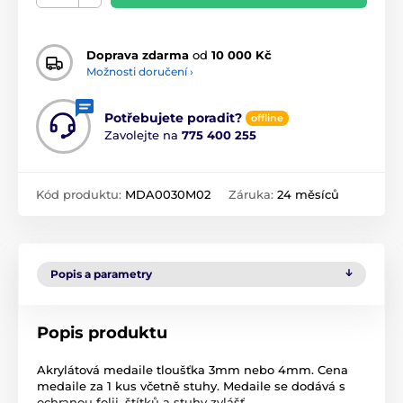
Doprava zdarma
od
10 000 Kč
Možnosti doručení ›
Potřebujete poradit?
offline
Zavolejte na
775 400 255
Kód produktu:
MDA0030M02
Záruka:
24 měsíců
Popis a parametry
Popis produktu
Akrylátová medaile tloušťka 3mm nebo 4mm. Cena
medaile za 1 kus včetně stuhy. Medaile se dodává s
ochranou folii, štítků a stuhy zvlášť.