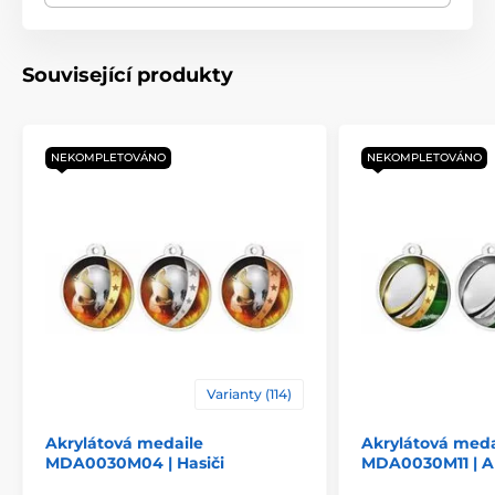
Typ ocenění
Medaile
Související produkty
Materiál
akrylát
NEKOMPLETOVÁNO
NEKOMPLETOVÁNO
Varianty (114)
Akrylátová medaile
Akrylátová meda
MDA0030M04 | Hasiči
MDA0030M11 | A