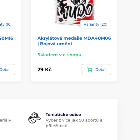
ty (16)
Varianty (20)
40M16
Akrylátová medaile MDA40M06
Ak
| Bojová umění
MD
Skladem v e-shopu.
Sk
29 Kč
29
Detail
Detail
Tématické edice
riály
Výběr z více jak 50 sportů a
příležitostí.