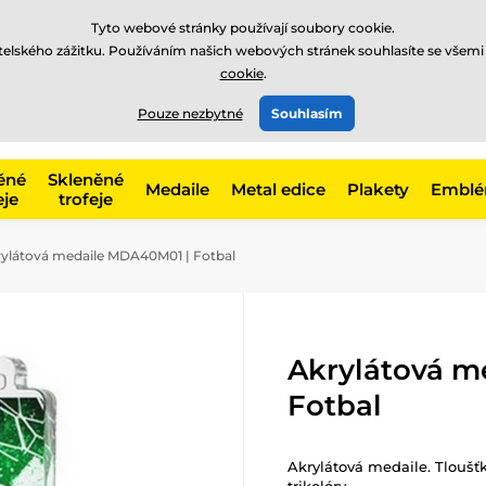
Tyto webové stránky používají soubory cookie.
atelského zážitku. Používáním našich webových stránek souhlasíte se všemi
cookie
.
775 400 255
offline
t, kategorie
Pouze nezbytné
Souhlasím
Zavolejte nám
(Po-Pá 8-17)
ěné
Skleněné
Medaile
Metal edice
Plakety
Embl
eje
trofeje
ylátová medaile MDA40M01 | Fotbal
Akrylátová m
Fotbal
Akrylátová medaile. Tloušť