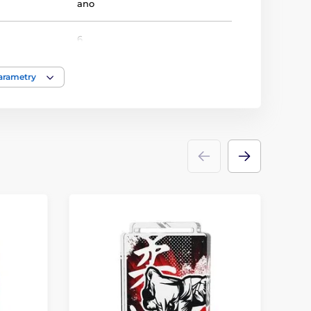
ano
6
Medaile
parametry
akrylát