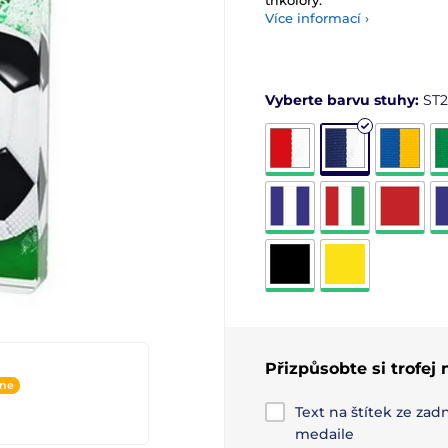
trikolóry.
Více informací ›
Vyberte barvu stuhy:
ST2
Přizpůsobte si trofej
ine
Text na štítek ze zadn
medaile