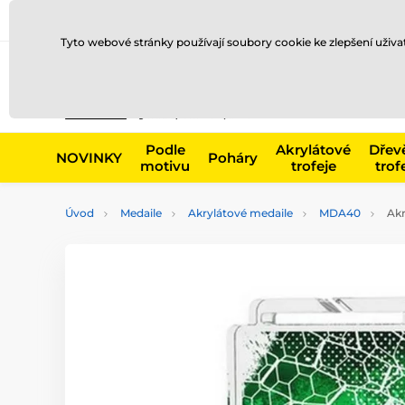
Doprava a platba
Prodejny
Kontakty
Blog
Tyto webové stránky používají soubory cookie ke zlepšení uživ
Např. produk
Podle
Akrylátové
Dřev
NOVINKY
Poháry
motivu
trofeje
trof
Úvod
Medaile
Akrylátové medaile
MDA40
Akr