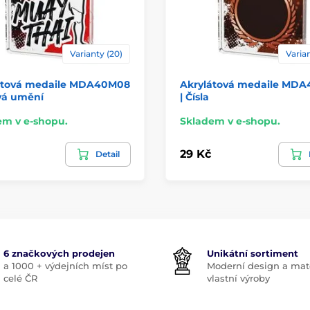
Varianty (20)
Varian
átová medaile MDA40M08
Akrylátová medaile MDA
vá umění
| Čísla
em v e-shopu.
Skladem v e-shopu.
29 Kč
Detail
6 značkových prodejen
Unikátní sortiment
a 1000 + výdejních míst po
Moderní design a mate
celé ČR
vlastní výroby