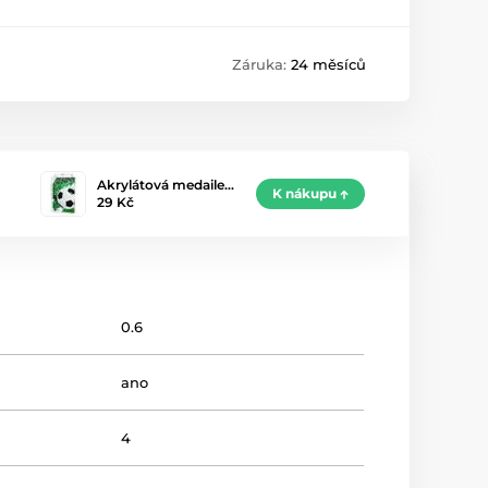
Záruka:
24 měsíců
Akrylátová medaile…
K nákupu
29 Kč
0.6
ano
4