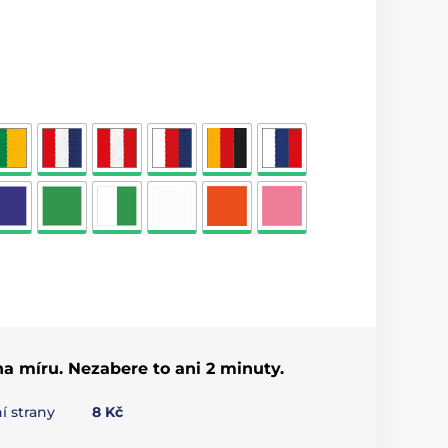
 na míru. Nezabere to ani 2 minuty.
í strany
8 Kč