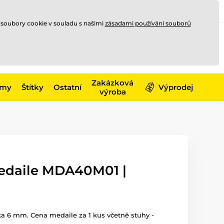
Registrace
Přihlásit se
CZK
 soubory cookie v souladu s našimi
zásadami používání souborů
0
Nakupte ještě za
10 000 Kč
0 Kč
a získejte
dopravu zdarma
Zakázková
émy
Štítky
Ostatní
Výprodej
výroba
edaile MDA40M01 |
ka 6 mm. Cena medaile za 1 kus včetně stuhy -