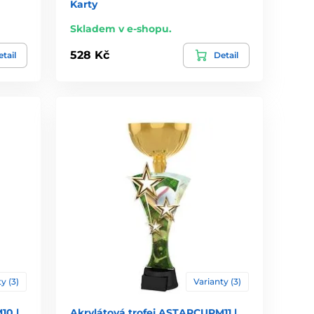
Karty
Skladem v e-shopu.
528 Kč
tail
Detail
y (3)
Varianty (3)
10 |
Akrylátová trofej ASTARCUPM11 |