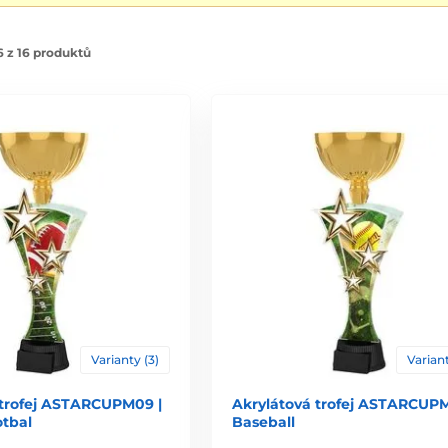
 z 16 produktů
Varianty (3)
Variant
 trofej ASTARCUPM09 |
Akrylátová trofej ASTARCUPM
otbal
Baseball