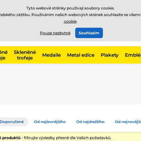
Tyto webové stránky používají soubory cookie.
atelského zážitku. Používáním našich webových stránek souhlasíte se všemi
cookie
.
775 400 255
offline
t, kategorie
Pouze nezbytné
Souhlasím
Zavolejte nám
(Po-Pá 8-17)
ěné
Skleněné
Medaile
Metal edice
Plakety
Embl
eje
trofeje
Doporučené
Od nejlevnějšího
Od nejdražšího
Od nejnovějš
16 produktů
- filtrujte výsledky přesně dle Vašich požadavků.