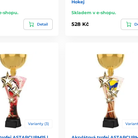
Hokej
e-shopu.
Skladem v e-shopu.
528 Kč
Detail
De
Varianty (3)
Variant
 trofej ASTARCUPM15 |
Akrylátová trofej ASTARCUPM