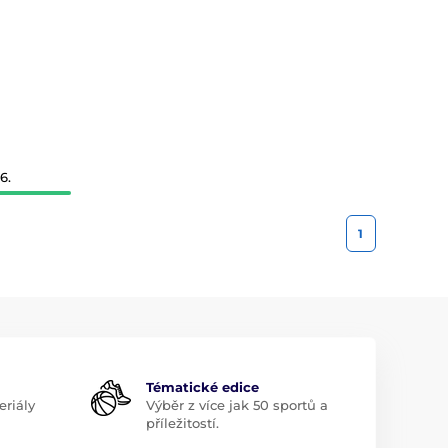
6.
1
Tématické edice
riály
Výběr z více jak 50 sportů a
příležitostí.