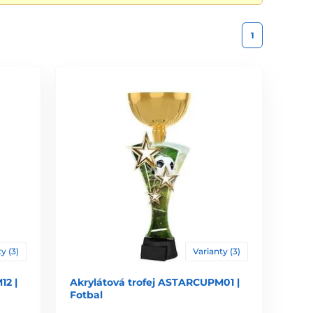
1
y (3)
Varianty (3)
12 |
Akrylátová trofej ASTARCUPM01 |
Fotbal