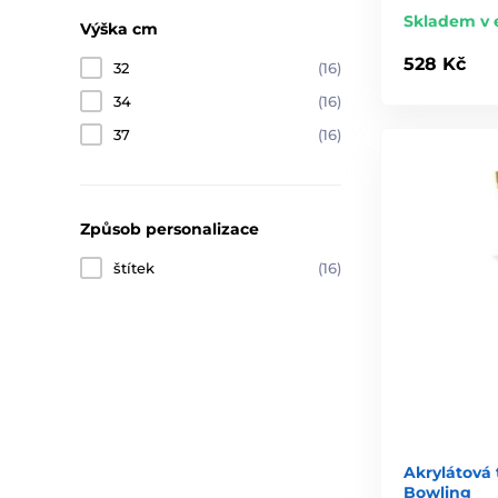
Skladem v 
Výška cm
528 Kč
32
(16)
34
(16)
37
(16)
Způsob personalizace
štítek
(16)
Akrylátová
Bowling