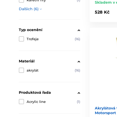
Karetní hry
(1)
Skladem v 
Dalších (6)
528 Kč
Typ ocenění
Trofeje
(16)
Materiál
akrylát
(16)
Produktová řada
Acrylic line
(1)
Akrylátová
Motorsport