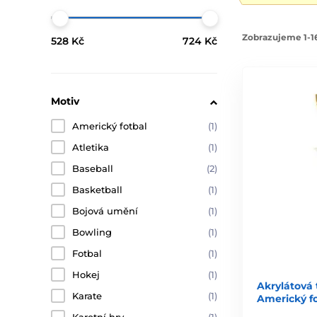
Zobrazujeme 1-16
528 Kč
724 Kč
Motiv
Americký fotbal
(1)
Atletika
(1)
Baseball
(2)
Basketball
(1)
Bojová umění
(1)
Bowling
(1)
Fotbal
(1)
Hokej
(1)
Akrylátová
Karate
(1)
Americký f