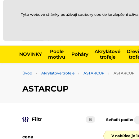
Doprava a platba
Prodejny
Kontakty
Blog
Tyto webové stránky používají soubory cookie ke zlepšení uživ
Např. produk
Podle
Akrylátové
Dřev
NOVINKY
Poháry
motivu
trofeje
trof
Úvod
Akrylátové trofeje
ASTARCUP
ASTARCUP
ASTARCUP
Filtr
16
Seřadit podle:
V nabídce je 
cena