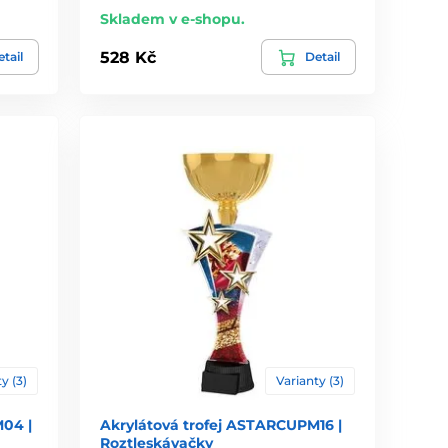
Skladem v e-shopu.
528 Kč
tail
Detail
y (3)
Varianty (3)
04 |
Akrylátová trofej ASTARCUPM16 |
Roztleskávačky