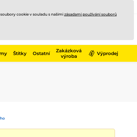
Registrace
Přihlásit se
CZK
 soubory cookie v souladu s našimi
zásadami používání souborů
0
Nakupte ještě za
10 000 Kč
0 Kč
a získejte
dopravu zdarma
Zakázková
émy
Štítky
Ostatní
Výprodej
výroba
ího