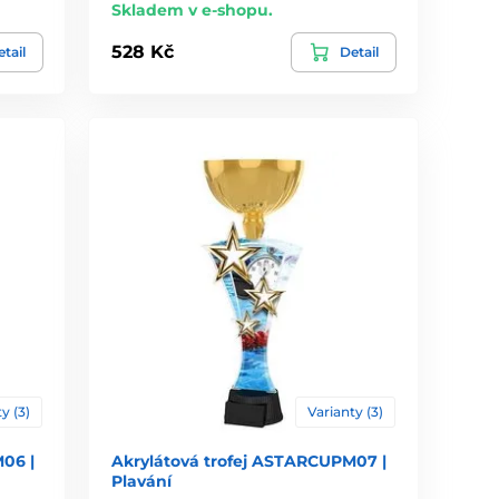
Skladem v e-shopu.
528 Kč
tail
Detail
y (3)
Varianty (3)
06 |
Akrylátová trofej ASTARCUPM07 |
Plavání