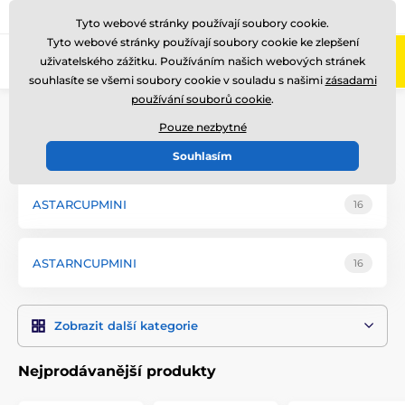
775 400 255
Zavolejte nám
(Po-Pá 8-17)
Tyto webové stránky používají soubory cookie.
Tyto webové stránky používají soubory cookie ke zlepšení
0
uživatelského zážitku. Používáním našich webových stránek
Menu
souhlasíte se všemi soubory cookie v souladu s našimi
zásadami
používání souborů cookie
.
Úvod
Akrylátové trofeje
ASTARCUPMINI
Pouze nezbytné
ASTARCUPMINI
Souhlasím
ASTARCUPMINI
16
ASTARNCUPMINI
16
Zobrazit další kategorie
Nejprodávanější produkty