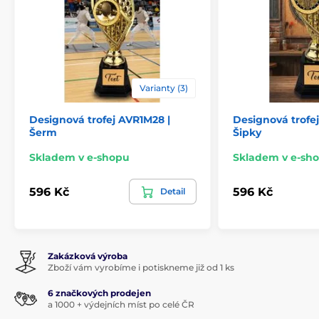
Varianty (3)
Designová trofej AVR1M28 |
Designová trofe
Šerm
Šipky
Skladem v e-shopu
Skladem v e-sh
596 Kč
596 Kč
Detail
Zakázková výroba
Zboží vám vyrobíme i potiskneme již od 1 ks
6 značkových prodejen
a 1000 + výdejních míst po celé ČR