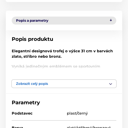
Popis a parametry
Popis produktu
Elegantní designová trofej o výšce 31 cm v barvách
zlato, stříbro nebo bronz.
Vyniká jedinečným emblémem se sportovním
motivem v nejvyšší kvalitě tisku s lakem, který dodává
trofeji luxusní vzhled. Na podstavec lze umístit štítek s
vlastním textem.
Zobrazit celý popis
Produkt je zařazen v kategoriích
Parametry
Podstavec
plast/černý
Poháry
Lukostřelba
DESIGNOVÉ TROFEJE
AV1
Barva
zlatá/stříbrná/bronzová