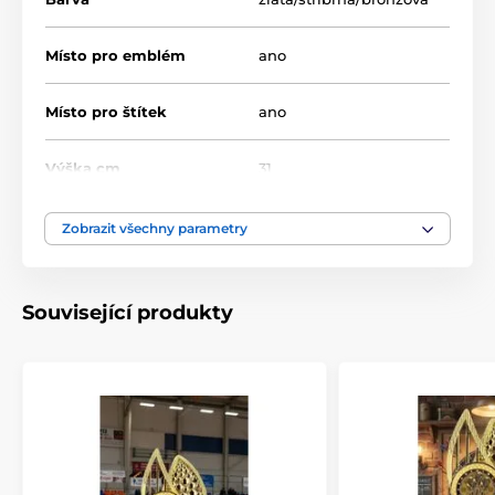
Plakety 5cm emblém
Místo pro emblém
ano
Místo pro štítek
ano
Výška cm
31
Motiv
Lukostřelba
Zobrazit všechny parametry
Typ ocenění
Trofeje
Související produkty
Materiál
plast
Způsob personalizace
štítek
,
potisk emblému