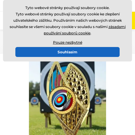
775 400 255
Zavolejte nám
(Po-Pá 8-17)
Tyto webové stránky používají soubory cookie.
Tyto webové stránky používají soubory cookie ke zlepšení
0
uživatelského zážitku. Používáním našich webových stránek
Menu
souhlasíte se všemi soubory cookie v souladu s našimi
zásadami
používání souborů cookie
.
Úvod
Poháry
DESIGNOVÉ TROFEJE
AV1
Pouze nezbytné
Souhlasím