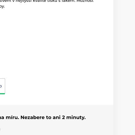
vem v nejvyšší kvalitě tisku s lakem. Možnost
by.
o
 na míru. Nezabere to ani 2 minuty.
u