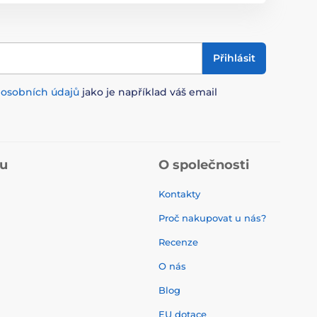
Přihlásit
m
osobních údajů
jako je například váš email
pu
O společnosti
Kontakty
Proč nakupovat u nás?
Recenze
O nás
í
Blog
EU dotace