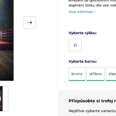
emblém se sportovním moti
doplnění štítku dle vaší vol
Více informací ›
Vyberte výšku:
31
Vyberte barvu:
bronz
stříbro
zlat
Přizpůsobte si trofej
Nejdříve vyberte variant