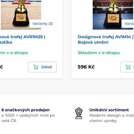
Varianty (3)
Varia
ová trofej AVR1M29 |
Designová trofej AV1M14 |
stika
Bojová umění
em v e-shopu
Skladem v e-shopu
č
596 Kč
Detail
6 značkových prodejen
Unikátní sortiment
a 1000 + výdejních míst po
Moderní design a mate
celé ČR
vlastní výroby