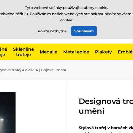
Tyto webové stránky používají soubory cookie.
atelského zážitku. Používáním našich webových stránek souhlasíte se všemi
cookie
.
775 400 255
online
t, kategorie
Pouze nezbytné
Souhlasím
Zavolejte nám
(Po-Pá 8-17)
ěné
Skleněné
Medaile
Metal edice
Plakety
Embl
eje
trofeje
gnová trofej AVR1M14 | Bojová umění
Designová tro
umění
Stylová trofej v barvách zl