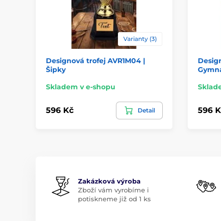
Varianty (3)
Designová trofej AVR1M04 |
Design
Šipky
Gymna
Skladem v e-shopu
Sklad
596 Kč
596 K
Detail
Zakázková výroba
Zboží vám vyrobíme i
potiskneme již od 1 ks