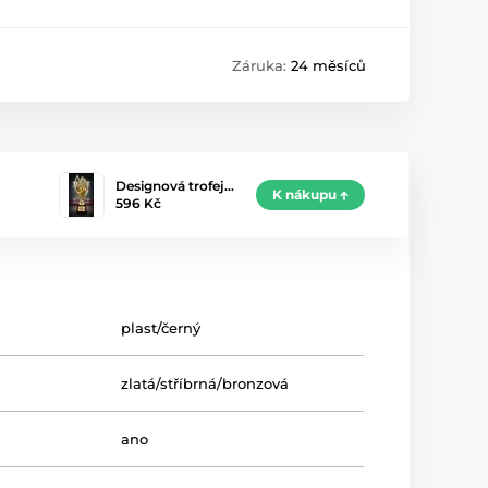
Záruka:
24 měsíců
Designová trofej…
K nákupu
596 Kč
plast/černý
zlatá/stříbrná/bronzová
ano