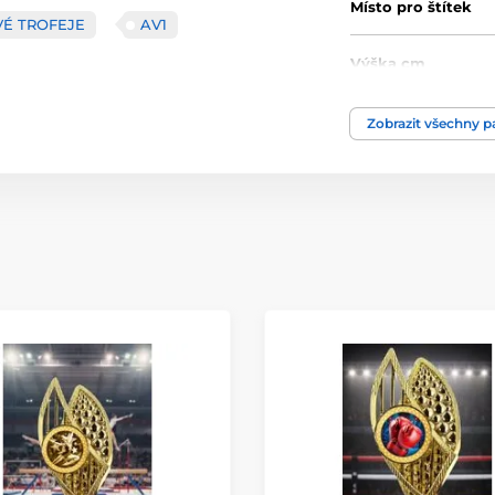
Místo pro štítek
É TROFEJE
AV1
Výška cm
Motiv
Zobrazit všechny 
Typ ocenění
Materiál
Způsob personaliz