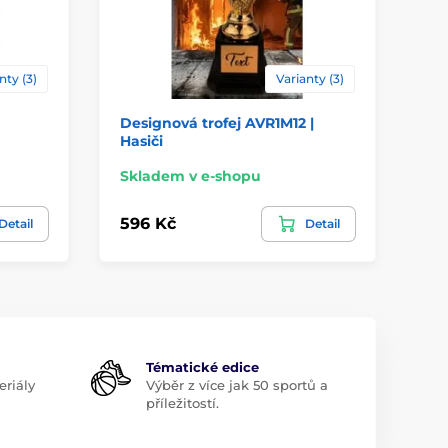
nty (3)
Varianty (3)
Designová trofej AVR1M12 |
De
Hasiči
Skladem v e-shopu
Sk
596 Kč
59
Detail
Detail
Tématické edice
riály
Výběr z více jak 50 sportů a
příležitostí.