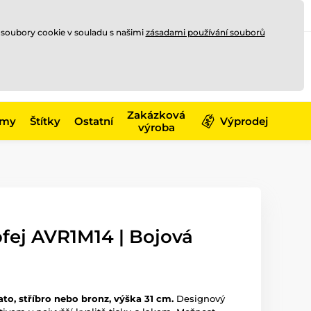
Registrace
Přihlásit se
CZK
 soubory cookie v souladu s našimi
zásadami používání souborů
0
Nakupte ještě za
10 000 Kč
0 Kč
a získejte
dopravu zdarma
Zakázková
émy
Štítky
Ostatní
Výprodej
výroba
fej AVR1M14 | Bojová
ato, stříbro nebo bronz, výška 31 cm.
Designový