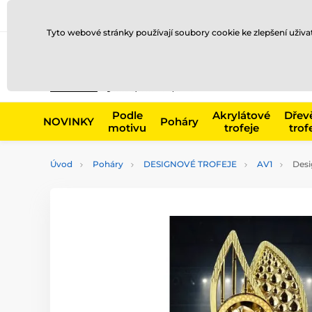
Doprava a platba
Prodejny
Kontakty
Blog
Tyto webové stránky používají soubory cookie ke zlepšení uživ
Např. produk
Podle
Akrylátové
Dřev
NOVINKY
Poháry
motivu
trofeje
trof
Úvod
Poháry
DESIGNOVÉ TROFEJE
AV1
Desi