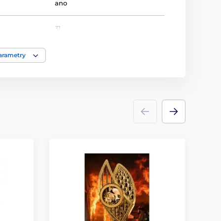
ano
31
Bojová umění
,
Box
parametry
Trofeje
plast
ace
štítek
,
potisk emblému