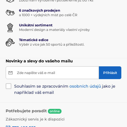
Zboží vám vyrobíme i potiskneme již od 1 ks
6 značkových prodejen
a 1000 + výdejních míst po celé ČR
Unikátní sortiment
Moderní design a materiály vlastní výroby
Tématické edice
Výběr z více jak 50 sportů a příležitostí.
Novinky a slevy do vašeho mailu
Zde napište váš e-mail
Přihlásit
Souhlasím se zpracováním
osobních údajů
jako je
například váš email
Potřebujete poradit
online
Zákaznický servis je k dispozici