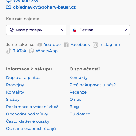
775 400 255
objednavky@pohary-bauer.cz
Kde nás najdete
Naše prodejny
Čeština
Jsme také na:
Youtube
Facebook
Instagram
TikTok
WhatsApp
Informace k nákupu
O společnosti
Doprava a platba
Kontakty
Prodejny
Proč nakupovat u nás?
Kontakty
Recenze
Služby
O nás
Reklamace a vrácení zboží
Blog
Obchodní podmínky
EU dotace
Často kladené otázky
Ochrana osobních údajů