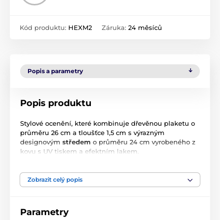
Kód produktu:
HEXM2
Záruka:
24 měsíců
Popis a parametry
Popis produktu
Stylové ocenění, které kombinuje dřevěnou plaketu o
průměru 26 cm a tloušťce 1,5 cm s výrazným
designovým
středem
o průměru 24 cm vyrobeného z
kovu s UV tiskem a efektním lakem.
Díky čistému designu a velkorysému prostoru pro tisk
je tato plaketa ideální volbou pro významná výročí,
Zobrazit celý popis
sportovní úspěchy i firemní poděkování.
Flexibilní vystavení:
Plaketu můžete hrdě postavit
Parametry
na stůl pomocí kovového stojánku, nebo ji