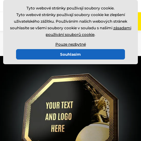
775 400 255
Zavolejte nám
(Po-Pá 8-17)
Tyto webové stránky používají soubory cookie.
Tyto webové stránky používají soubory cookie ke zlepšení
0
uživatelského zážitku. Používáním našich webových stránek
Menu
souhlasíte se všemi soubory cookie v souladu s našimi
zásadami
používání souborů cookie
.
Úvod
Dřevěné trofeje
HEX
Pouze nezbytné
Souhlasím