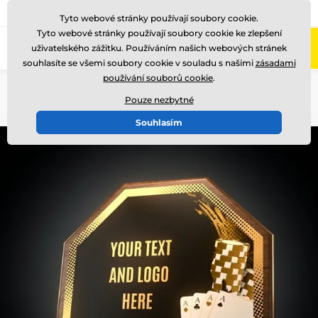
775 400 255
Zavolejte nám
(Po-Pá 8-17)
Tyto webové stránky používají soubory cookie.
Tyto webové stránky používají soubory cookie ke zlepšení
0
uživatelského zážitku. Používáním našich webových stránek
Menu
souhlasíte se všemi soubory cookie v souladu s našimi
zásadami
používání souborů cookie
.
Úvod
Dřevěné trofeje
HEX
Pouze nezbytné
Souhlasím