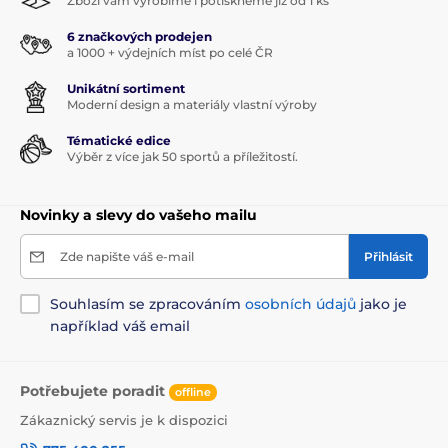
Zboží vám vyrobíme i potiskneme již od 1 ks
6 značkových prodejen
a 1000 + výdejních míst po celé ČR
Unikátní sortiment
Moderní design a materiály vlastní výroby
Tématické edice
Výběr z více jak 50 sportů a příležitostí.
Novinky a slevy do vašeho mailu
Zde napište váš e-mail
Přihlásit
Souhlasím se zpracováním
osobních údajů
jako je
například váš email
Potřebujete poradit
offline
Zákaznický servis je k dispozici