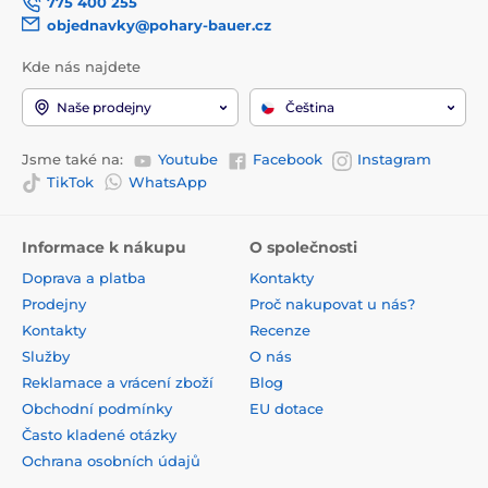
775 400 255
objednavky@pohary-bauer.cz
Kde nás najdete
Naše prodejny
Čeština
Jsme také na:
Youtube
Facebook
Instagram
TikTok
WhatsApp
Informace k nákupu
O společnosti
Doprava a platba
Kontakty
Prodejny
Proč nakupovat u nás?
Kontakty
Recenze
Služby
O nás
Reklamace a vrácení zboží
Blog
Obchodní podmínky
EU dotace
Často kladené otázky
Ochrana osobních údajů