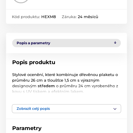
Kód produktu:
HEXM8
Záruka:
24 měsíců
Popis a parametry
Popis produktu
Stylové ocenění, které kombinuje dřevěnou plaketu o
průměru 26 cm a tloušťce 1,5 cm s výrazným
designovým
středem
o průměru 24 cm vyrobeného z
kovu s UV tiskem a efektním lakem.
Díky čistému designu a velkorysému prostoru pro tisk
je tato plaketa ideální volbou pro významná výročí,
Zobrazit celý popis
sportovní úspěchy i firemní poděkování.
Flexibilní vystavení:
Plaketu můžete hrdě postavit
Parametry
na stůl pomocí kovového stojánku, nebo ji