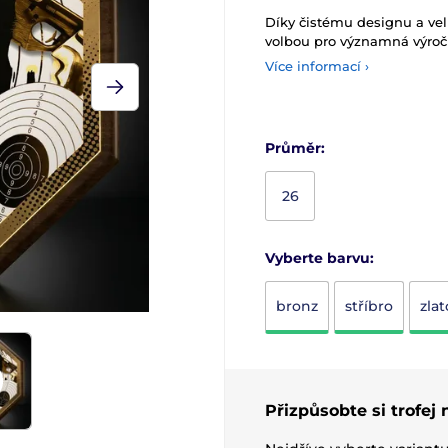
Díky čistému designu a velk
volbou pro významná výročí
Více informací ›
Průměr:
26
Vyberte barvu:
bronz
stříbro
zlat
Přizpůsobte si trofej