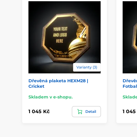
Varianty (3)
Dřevěná plaketa HEXM28 |
Dřevě
Cricket
Fotbal
Skladem v e-shopu.
Sklad
1 045 Kč
1 045
Detail