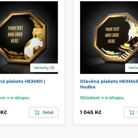
Varianty (3)
Varia
ná plaketa HEXM01 |
Dřevěná plaketa HEXM45 
Hudba
em v e-shopu.
Skladem v e-shopu.
 Kč
1 045 Kč
Detail