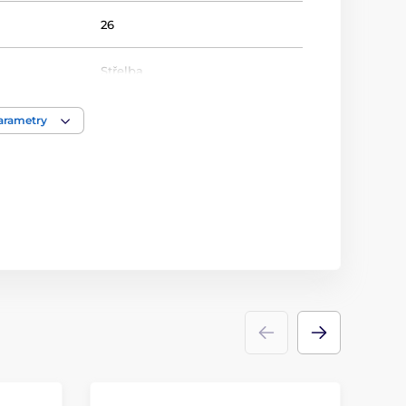
26
Střelba
HEX
parametry
Plakety
kov
,
dřevo