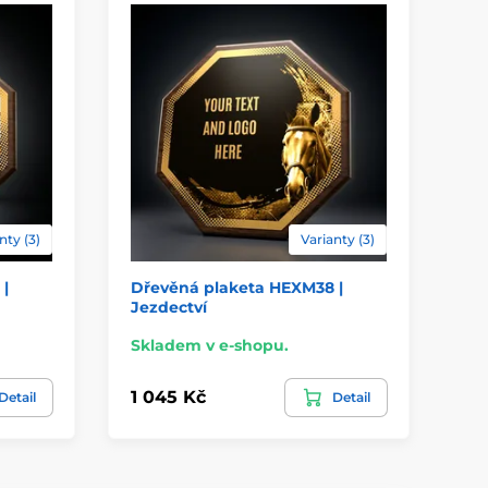
nty (3)
Varianty (3)
|
Dřevěná plaketa HEXM38 |
Dř
Jezdectví
Mo
Skladem v e-shopu.
Sk
1 045 Kč
1 
Detail
Detail