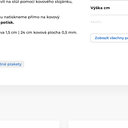
it na stůl pomocí kovového stojánku,
Výška cm
iku natiskneme přímo na kovový
potisk.
Motiv
va 1,5 cm | 24 cm kovová plocha 0,5 mm.
Produktová řada
Zobrazit všechny 
Typ ocenění
ěné plakety
Materiál