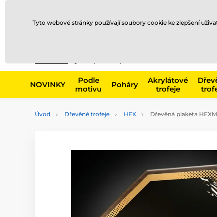
Doprava a platba
Prodejny
Kontakty
Blog
Tyto webové stránky používají soubory cookie ke zlepšení uživ
Např. produk
Podle
Akrylátové
Dřev
NOVINKY
Poháry
motivu
trofeje
trof
Úvod
Dřevěné trofeje
HEX
Dřevěná plaketa HEXM3