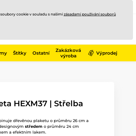
Registrace
Přihlásit se
CZK
 soubory cookie v souladu s našimi
zásadami používání souborů
0
Nakupte ještě za
10 000 Kč
0 Kč
a získejte
dopravu zdarma
Zakázková
émy
Štítky
Ostatní
Výprodej
výroba
eta HEXM37 | Střelba
mbinuje dřevěnou plaketu o průměru 26 cm a
m designovým
středem
o průměru 24 cm
skem a efektním lakem.