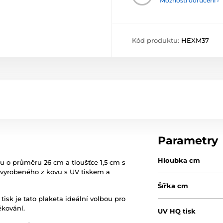
Možnosti doručení ›
Kód produktu:
HEXM37
Parametry
Hloubka cm
u o průměru 26 cm a tloušťce 1,5 cm s
vyrobeného z kovu s UV tiskem a
Šířka cm
isk je tato plaketa ideální volbou pro
ěkování.
UV HQ tisk