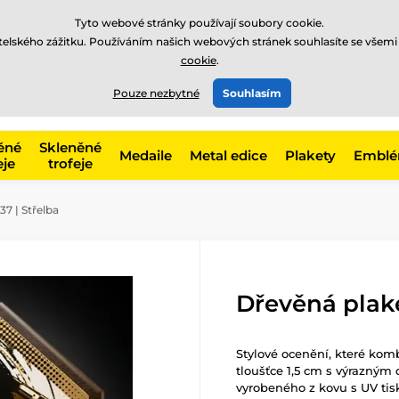
Tyto webové stránky používají soubory cookie.
atelského zážitku. Používáním našich webových stránek souhlasíte se všemi
cookie
.
775 400 255
offline
t, kategorie
Pouze nezbytné
Souhlasím
Zavolejte nám
(Po-Pá 8-17)
ěné
Skleněné
Medaile
Metal edice
Plakety
Embl
eje
trofeje
7 | Střelba
Dřevěná plak
Stylové ocenění, které ko
tloušťce 1,5 cm s výrazný
vyrobeného z kovu s UV ti