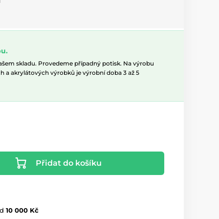
u
u.
našem skladu. Provedeme případný potisk. Na výrobu
h a akrylátových výrobků je výrobní doba 3 až 5
Přidat do košíku
d
10 000 Kč