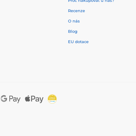
Proč nakupovat u nás?
Recenze
O nás
í
Blog
EU dotace