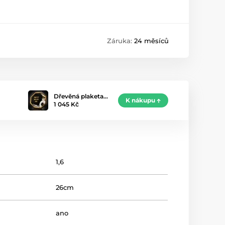
Záruka:
24 měsíců
Dřevěná plaketa…
K nákupu
1 045 Kč
1,6
26cm
ano