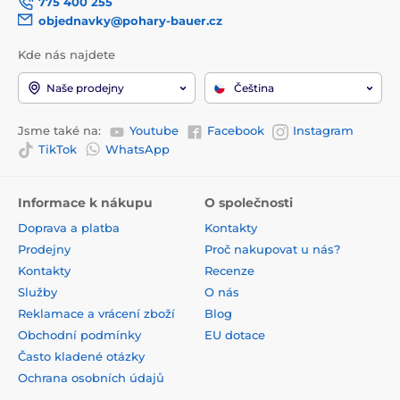
775 400 255
objednavky@pohary-bauer.cz
Kde nás najdete
Naše prodejny
Čeština
Jsme také na:
Youtube
Facebook
Instagram
TikTok
WhatsApp
Informace k nákupu
O společnosti
Doprava a platba
Kontakty
Prodejny
Proč nakupovat u nás?
Kontakty
Recenze
Služby
O nás
Reklamace a vrácení zboží
Blog
Obchodní podmínky
EU dotace
Často kladené otázky
Ochrana osobních údajů