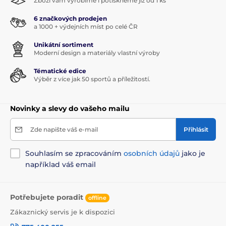
Zboží vám vyrobíme i potiskneme již od 1 ks
6 značkových prodejen
a 1000 + výdejních míst po celé ČR
Unikátní sortiment
Moderní design a materiály vlastní výroby
Tématické edice
Výběr z více jak 50 sportů a příležitostí.
Novinky a slevy do vašeho mailu
Zde napište váš e-mail
Přihlásit
Souhlasím se zpracováním
osobních údajů
jako je
například váš email
Potřebujete poradit
offline
Zákaznický servis je k dispozici