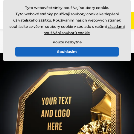
775 400 255
Zavolejte nám
(Po-Pá 8-17)
Tyto webové stránky používají soubory cookie.
Tyto webové stránky používají soubory cookie ke zlepšení
0
uživatelského zážitku. Používáním našich webových stránek
Menu
souhlasíte se všemi soubory cookie v souladu s našimi
zásadami
používání souborů cookie
.
Úvod
Dřevěné trofeje
HEX
Pouze nezbytné
Souhlasím