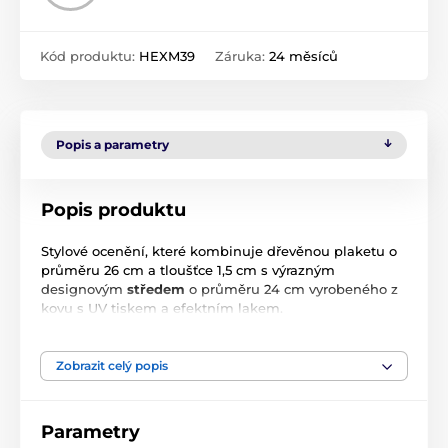
Kód produktu:
HEXM39
Záruka:
24 měsíců
Popis a parametry
Popis produktu
Stylové ocenění, které kombinuje dřevěnou plaketu o
průměru 26 cm a tloušťce 1,5 cm s výrazným
designovým
středem
o průměru 24 cm vyrobeného z
kovu s UV tiskem a efektním lakem.
Díky čistému designu a velkorysému prostoru pro tisk
je tato plaketa ideální volbou pro významná výročí,
Zobrazit celý popis
sportovní úspěchy i firemní poděkování.
Flexibilní vystavení:
Plaketu můžete hrdě postavit
Parametry
na stůl pomocí kovového stojánku, nebo ji