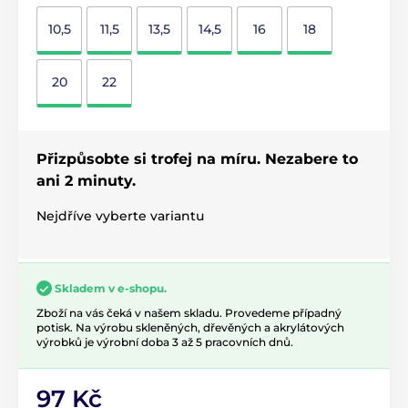
10,5
11,5
13,5
14,5
16
18
20
22
Přizpůsobte si trofej na míru. Nezabere to
ani 2 minuty.
Nejdříve vyberte variantu
Skladem v e-shopu.
Zboží na vás čeká v našem skladu. Provedeme případný
potisk. Na výrobu skleněných, dřevěných a akrylátových
výrobků je výrobní doba 3 až 5 pracovních dnů.
97 Kč