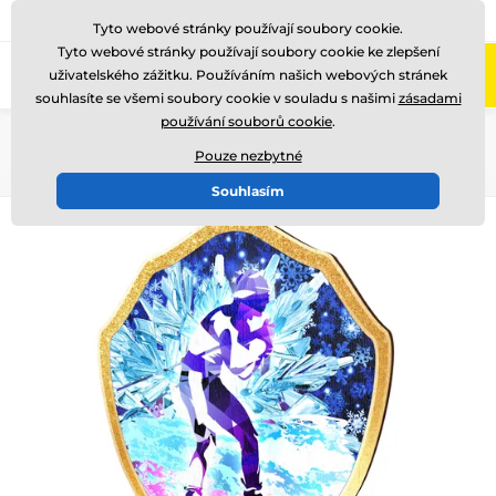
775 400 255
Zavolejte nám
(Po-Pá 8-17)
Tyto webové stránky používají soubory cookie.
Tyto webové stránky používají soubory cookie ke zlepšení
0
uživatelského zážitku. Používáním našich webových stránek
Menu
souhlasíte se všemi soubory cookie v souladu s našimi
zásadami
používání souborů cookie
.
Úvod
Dřevěné trofeje
TFRW 0-432
Pouze nezbytné
Souhlasím