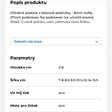
Popis produktu
Dřevěná plaketa z březové překližky - 8mm trofej -
27mm podstavec Na podstavec lze umístit kovový
štítek. V ceně poháru není zahrnuta cena štítku.
Produkt je zařazen v kategoriích
Zobrazit celý popis
Běžky
Zimní sporty
Dřevěné trofeje
TFRW 0-432
Parametry
Hloubka cm
0.8
Šířka cm
7-8-8.5-9.5-10.5-12-14-15.5
UV HQ tisk
ano
Místo pro štítek
ano