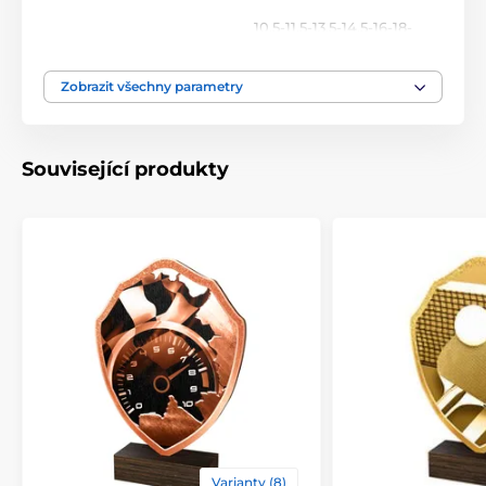
10.5-11.5-13.5-14.5-16-18-
Výška cm
20-22
Zobrazit všechny parametry
Motiv
Běžky
,
Zima
Typ ocenění
Plakety
Související produkty
Materiál
dřevo
Způsob personalizace
štítek
Varianty (8)