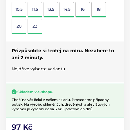
10,5
11,5
13,5
14,5
16
18
20
22
Přizpůsobte si trofej na míru. Nezabere to
ani 2 minuty.
Nejdříve vyberte variantu
Skladem v e-shopu.
Zboží na vás čeká v našem skladu. Provedeme případný
potisk. Na výrobu skleněných, dřevěných a akrylátových
výrobků je výrobní doba 3 až 5 pracovních dnů.
97 Kč