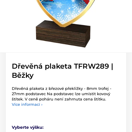
Dřevěná plaketa TFRW289 |
Běžky
Dřevěná plaketa z březové překližky - 8mm trofej -
27mm podstavec Na podstavec lze umístit kovový
štítek. V ceně poháru není zahrnuta cena štítku.
Více informací ›
Vyberte výšku: