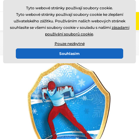
775 400 255
Zavolejte nám
(Po-Pá 8-17)
Tyto webové stránky používají soubory cookie.
Tyto webové stránky používají soubory cookie ke zlepšení
0
uživatelského zážitku. Používáním našich webových stránek
Menu
souhlasíte se všemi soubory cookie v souladu s našimi
zásadami
používání souborů cookie
.
Úvod
Dřevěné trofeje
TFRW 0-432
Pouze nezbytné
Souhlasím