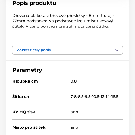
Popis produktu
Dřevěná plaketa z březové překližky - 8mm trofej -
27mm podstavec Na podstavec lze umístit kovový
štítek. V ceně poháru není zahrnuta cena štítku.
Produkt je zařazen v kategoriích
Zobrazit celý popis
Běžky
Zimní sporty
Dřevěné trofeje
TFRW 0-432
Parametry
Hloubka cm
0.8
Šířka cm
7-8-8.5-9.5-10.5-12-14-15.5
UV HQ tisk
ano
Místo pro štítek
ano