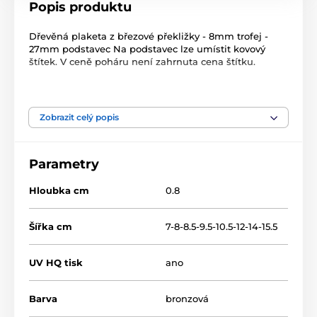
Popis produktu
Dřevěná plaketa z březové překližky - 8mm trofej -
27mm podstavec Na podstavec lze umístit kovový
štítek. V ceně poháru není zahrnuta cena štítku.
Produkt je zařazen v kategoriích
Zobrazit celý popis
Golf
Dřevěné plakety
TFRW 0-432
Parametry
Hloubka cm
0.8
Šířka cm
7-8-8.5-9.5-10.5-12-14-15.5
UV HQ tisk
ano
Barva
bronzová