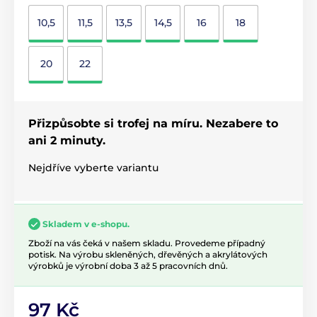
10,5
11,5
13,5
14,5
16
18
20
22
Přizpůsobte si trofej na míru. Nezabere to
ani 2 minuty.
Nejdříve vyberte variantu
Skladem v e-shopu.
Zboží na vás čeká v našem skladu. Provedeme případný
potisk. Na výrobu skleněných, dřevěných a akrylátových
výrobků je výrobní doba 3 až 5 pracovních dnů.
97 Kč