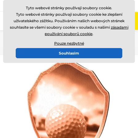
775 400 255
Zavolejte nám
(Po-Pá 8-17)
Tyto webové stránky používají soubory cookie.
Tyto webové stránky používají soubory cookie ke zlepšení
0
uživatelského zážitku. Používáním našich webových stránek
Menu
souhlasíte se všemi soubory cookie v souladu s našimi
zásadami
používání souborů cookie
.
Úvod
Dřevěné trofeje
TFRW 0-432
Pouze nezbytné
Souhlasím