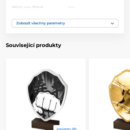
Místo pro štítek
ano
10.5-11.5-13.5-14.5-16-18-
Zobrazit všechny parametry
Výška cm
20-22
Motiv
Golf
Související produkty
Typ ocenění
Plakety
Materiál
dřevo
Způsob personalizace
štítek
Varianty (8)