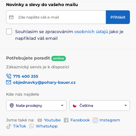
Novinky a slevy do vašeho mailu
Zde napište váš e-mail
Přihlásit
Souhlasím se zpracováním
osobních údajů
jako je
například váš email
Potřebujete poradit
online
Zákaznický servis je k dispozici
775 400 255
objednavky@pohary-bauer.cz
Kde nás najdete
Naše prodejny
Čeština
Jsme také na:
Youtube
Facebook
Instagram
TikTok
WhatsApp