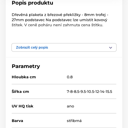
Popis produktu
Dřevěná plaketa z březové překližky - 8mm trofej -
27mm podstavec Na podstavec lze umístit kovový
štítek. V ceně poháru není zahrnuta cena štítku.
Produkt je zařazen v kategoriích
Zobrazit celý popis
Golf
Dřevěné plakety
TFRW 0-432
Parametry
Hloubka cm
0.8
Šířka cm
7-8-8.5-9.5-10.5-12-14-15.5
UV HQ tisk
ano
Barva
stříbrná