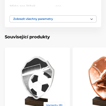
Místo pro štítek
ano
10.5-11.5-13.5-14.5-16-18-
Zobrazit všechny parametry
Výška cm
20-22
Motiv
Golf
Související produkty
Typ ocenění
Plakety
Materiál
dřevo
Způsob personalizace
štítek
Varianty (8)