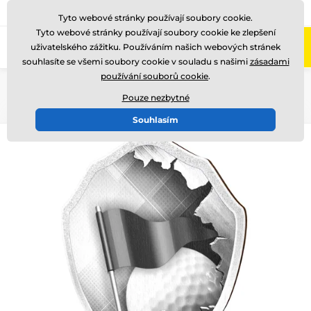
775 400 255
Zavolejte nám
(Po-Pá 8-17)
Tyto webové stránky používají soubory cookie.
Tyto webové stránky používají soubory cookie ke zlepšení
0
uživatelského zážitku. Používáním našich webových stránek
Menu
souhlasíte se všemi soubory cookie v souladu s našimi
zásadami
používání souborů cookie
.
Úvod
Dřevěné trofeje
TFRW 0-432
Pouze nezbytné
Souhlasím