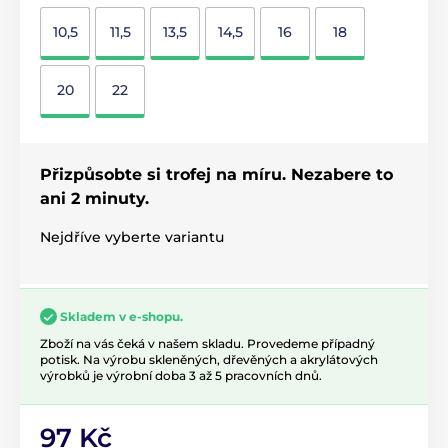
10,5
11,5
13,5
14,5
16
18
20
22
Přizpůsobte si trofej na míru. Nezabere to
ani 2 minuty.
Nejdříve vyberte variantu
Skladem v e-shopu.
Zboží na vás čeká v našem skladu. Provedeme případný
potisk. Na výrobu skleněných, dřevěných a akrylátových
výrobků je výrobní doba 3 až 5 pracovních dnů.
97 Kč