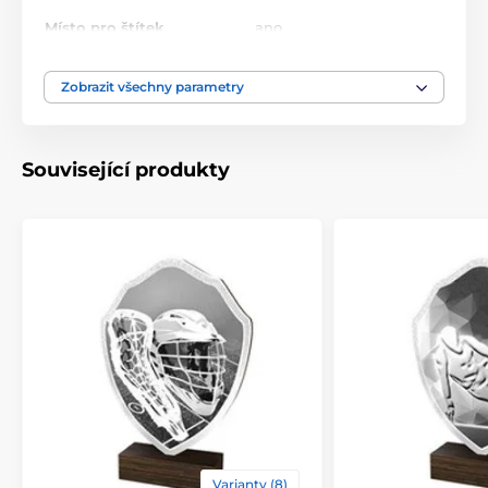
Místo pro štítek
ano
10.5-11.5-13.5-14.5-16-18-
Zobrazit všechny parametry
Výška cm
20-22
Motiv
Petanque
Související produkty
Typ ocenění
Plakety
Materiál
dřevo
Způsob personalizace
štítek
Varianty (8)