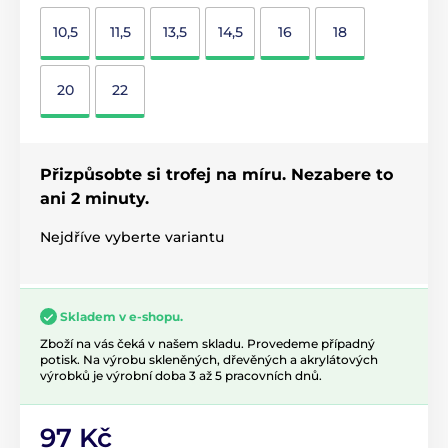
10,5
11,5
13,5
14,5
16
18
20
22
Přizpůsobte si trofej na míru. Nezabere to
ani 2 minuty.
Nejdříve vyberte variantu
Skladem v e-shopu.
Zboží na vás čeká v našem skladu. Provedeme případný
potisk. Na výrobu skleněných, dřevěných a akrylátových
výrobků je výrobní doba 3 až 5 pracovních dnů.
97 Kč