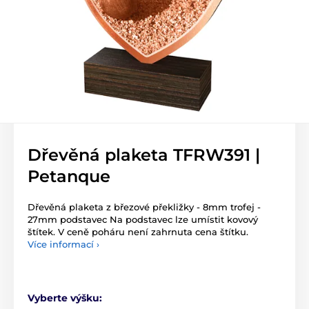
Dřevěná plaketa TFRW391 |
Petanque
Dřevěná plaketa z březové překližky - 8mm trofej -
27mm podstavec Na podstavec lze umístit kovový
štítek. V ceně poháru není zahrnuta cena štítku.
Více informací ›
Vyberte výšku: