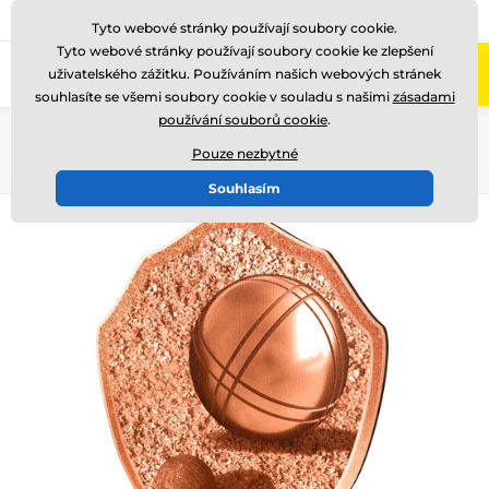
775 400 255
Zavolejte nám
(Po-Pá 8-17)
Tyto webové stránky používají soubory cookie.
Tyto webové stránky používají soubory cookie ke zlepšení
0
uživatelského zážitku. Používáním našich webových stránek
Menu
souhlasíte se všemi soubory cookie v souladu s našimi
zásadami
používání souborů cookie
.
Úvod
Dřevěné trofeje
TFRW 0-432
Pouze nezbytné
Souhlasím