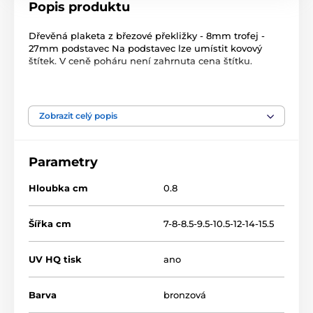
Popis produktu
Dřevěná plaketa z březové překližky - 8mm trofej -
27mm podstavec Na podstavec lze umístit kovový
štítek. V ceně poháru není zahrnuta cena štítku.
Produkt je zařazen v kategoriích
Zobrazit celý popis
Petanque
TFRW 0-432
Parametry
Hloubka cm
0.8
Šířka cm
7-8-8.5-9.5-10.5-12-14-15.5
UV HQ tisk
ano
Barva
bronzová