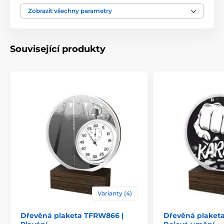
Výška cm
9.5-10.5-12.5-13.5
Zobrazit všechny parametry
Motiv
Snowboard
,
Zima
Související produkty
Typ ocenění
Plakety
Materiál
dřevo
Způsob personalizace
štítek
Varianty (4)
Dřevěná plaketa TFRW866 |
Dřevěná plaket