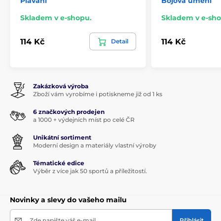
Plavání
Bojová umění
Skladem v e-shopu.
Skladem v e-sho
114 Kč
114 Kč
Detail
Zakázková výroba
Zboží vám vyrobíme i potiskneme již od 1 ks
6 značkových prodejen
a 1000 + výdejních míst po celé ČR
Unikátní sortiment
Moderní design a materiály vlastní výroby
Tématické edice
Výběr z více jak 50 sportů a příležitostí.
Novinky a slevy do vašeho mailu
Zde napište váš e-mail
Přihlásit