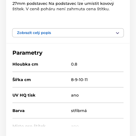
27mm podstavec Na podstavec lze umístit kovový
štítek. V ceně poháru není zahrnuta cena štítku.
Produkt je zařazen v kategoriích
Zobrazit celý popis
Snowboard
Zimní sporty
TFRW 501-
Parametry
Hloubka cm
0.8
Šířka cm
8-9-10-11
UV HQ tisk
ano
Barva
stříbrná
Místo pro štítek
ano