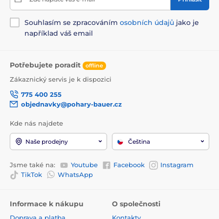
Souhlasím se zpracováním
osobních údajů
jako je
například váš email
Potřebujete poradit
offline
Zákaznický servis je k dispozici
775 400 255
objednavky@pohary-bauer.cz
Kde nás najdete
Naše prodejny
Čeština
Jsme také na:
Youtube
Facebook
Instagram
TikTok
WhatsApp
Informace k nákupu
O společnosti
Doprava a platba
Kontakty