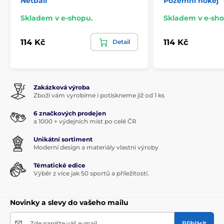
Netball
Pozemní hokej
Skladem v e-shopu.
Skladem v e-sho
114 Kč
114 Kč
Detail
Zakázková výroba
Zboží vám vyrobíme i potiskneme již od 1 ks
6 značkových prodejen
a 1000 + výdejních míst po celé ČR
Unikátní sortiment
Moderní design a materiály vlastní výroby
Tématické edice
Výběr z více jak 50 sportů a příležitostí.
Novinky a slevy do vašeho mailu
Zde napište váš e-mail
Přihlásit