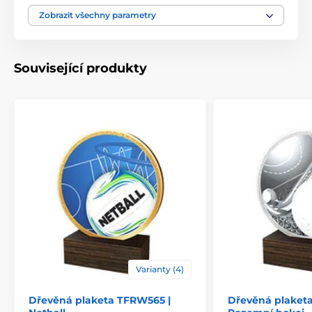
Výška cm
9.5-10.5-12.5-13.5
Zobrazit všechny parametry
Motiv
Karetní hry
Související produkty
Typ ocenění
Plakety
Materiál
dřevo
Způsob personalizace
štítek
Varianty (4)
Dřevěná plaketa TFRW565 |
Dřevěná plaketa