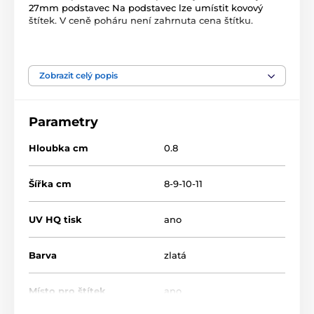
27mm podstavec Na podstavec lze umístit kovový
štítek. V ceně poháru není zahrnuta cena štítku.
Produkt je zařazen v kategoriích
Zobrazit celý popis
Karetní hry
TFRW 501-
Parametry
Hloubka cm
0.8
Šířka cm
8-9-10-11
UV HQ tisk
ano
Barva
zlatá
Místo pro štítek
ano