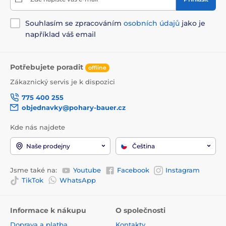
Souhlasím se zpracováním
osobních údajů
jako je
například váš email
Potřebujete poradit
offline
Zákaznický servis je k dispozici
775 400 255
objednavky@pohary-bauer.cz
Kde nás najdete
Naše prodejny
Čeština
Jsme také na:
Youtube
Facebook
Instagram
TikTok
WhatsApp
Informace k nákupu
O společnosti
Doprava a platba
Kontakty