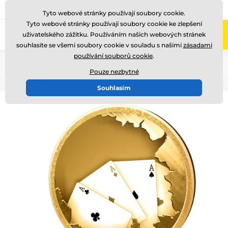
775 400 255
Zavolejte nám
(Po-Pá 8-17)
Tyto webové stránky používají soubory cookie.
Tyto webové stránky používají soubory cookie ke zlepšení
0
uživatelského zážitku. Používáním našich webových stránek
Menu
souhlasíte se všemi soubory cookie v souladu s našimi
zásadami
používání souborů cookie
.
Úvod
Dřevěné trofeje
TFRW 501-
Pouze nezbytné
Souhlasím