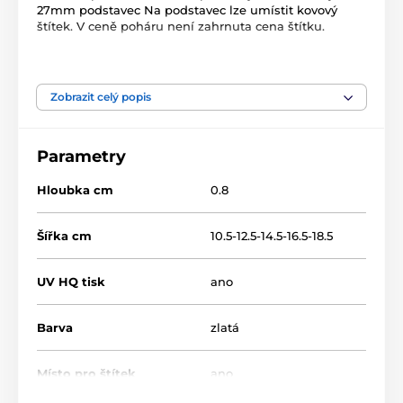
27mm podstavec Na podstavec lze umístit kovový
štítek. V ceně poháru není zahrnuta cena štítku.
Produkt je zařazen v kategoriích
Zobrazit celý popis
Hudba
WF002
Parametry
Hloubka cm
0.8
Šířka cm
10.5-12.5-14.5-16.5-18.5
UV HQ tisk
ano
Barva
zlatá
Místo pro štítek
ano