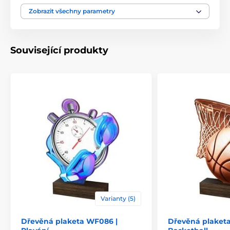
Výška cm
13.5-15.5-17.5-19.5-21.5
Zobrazit všechny parametry
Motiv
Hudba
Související produkty
Typ ocenění
Plakety
Materiál
dřevo
Způsob personalizace
štítek
Varianty (5)
Dřevěná plaketa WF086 |
Dřevěná plaketa