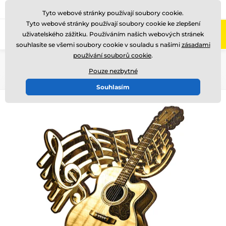
775 400 255
Zavolejte nám
(Po-Pá 8-17)
Tyto webové stránky používají soubory cookie.
Tyto webové stránky používají soubory cookie ke zlepšení
0
uživatelského zážitku. Používáním našich webových stránek
Menu
souhlasíte se všemi soubory cookie v souladu s našimi
zásadami
používání souborů cookie
.
Úvod
Dřevěné trofeje
WF002
Pouze nezbytné
Souhlasím