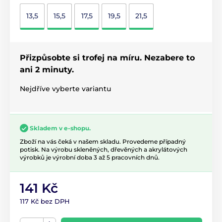
13,5
15,5
17,5
19,5
21,5
Přizpůsobte si trofej na míru. Nezabere to
ani 2 minuty.
Nejdříve vyberte variantu
Skladem v e-shopu.
Zboží na vás čeká v našem skladu. Provedeme případný
potisk. Na výrobu skleněných, dřevěných a akrylátových
výrobků je výrobní doba 3 až 5 pracovních dnů.
141 Kč
117 Kč bez DPH