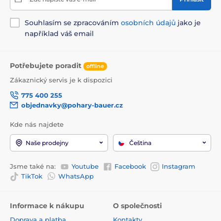
Souhlasím se zpracováním
osobních údajů
jako je
například váš email
Potřebujete poradit
offline
Zákaznický servis je k dispozici
775 400 255
objednavky@pohary-bauer.cz
Kde nás najdete
Naše prodejny
Čeština
Jsme také na:
Youtube
Facebook
Instagram
TikTok
WhatsApp
Informace k nákupu
O společnosti
Doprava a platba
Kontakty