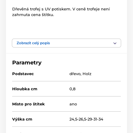
Dřevěná trofej s UV potiskem. V ceně trofeje není
zahrnuta cena štítku.
Produkt je zařazen v kategoriích
Zobrazit celý popis
Futsal
ACTCW
Parametry
Podstavec
dřevo
,
Holz
Hloubka cm
0,8
Místo pro štítek
ano
Výška cm
24,5-26,5-29-31-34