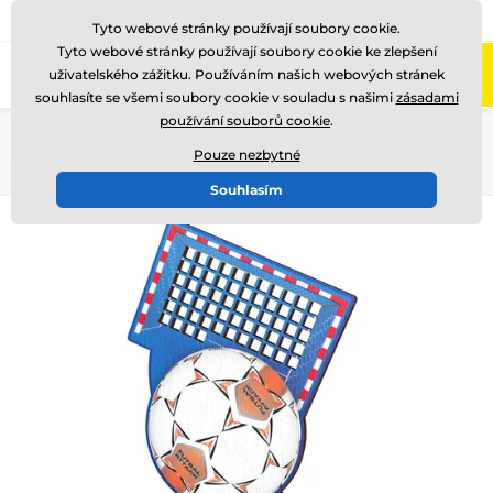
775 400 255
Zavolejte nám
(Po-Pá 8-17)
Tyto webové stránky používají soubory cookie.
Tyto webové stránky používají soubory cookie ke zlepšení
0
uživatelského zážitku. Používáním našich webových stránek
Menu
souhlasíte se všemi soubory cookie v souladu s našimi
zásadami
používání souborů cookie
.
Úvod
Dřevěné trofeje
ACTCW
Pouze nezbytné
Souhlasím