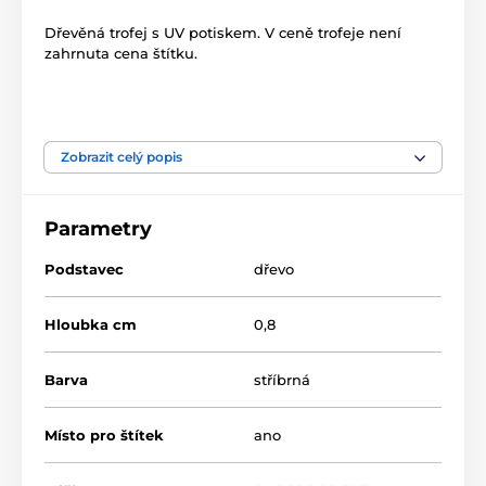
Dřevěná trofej s UV potiskem. V ceně trofeje není
zahrnuta cena štítku.
Produkt je zařazen v kategoriích
Zobrazit celý popis
Šachy
ACTCWR
Parametry
Podstavec
dřevo
Hloubka cm
0,8
Barva
stříbrná
Místo pro štítek
ano