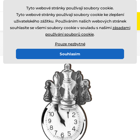
775 400 255
Zavolejte nám
(Po-Pá 8-17)
Tyto webové stránky používají soubory cookie.
Tyto webové stránky používají soubory cookie ke zlepšení
0
uživatelského zážitku. Používáním našich webových stránek
Menu
souhlasíte se všemi soubory cookie v souladu s našimi
zásadami
používání souborů cookie
.
Úvod
Dřevěné trofeje
ACTCWR
Pouze nezbytné
Souhlasím