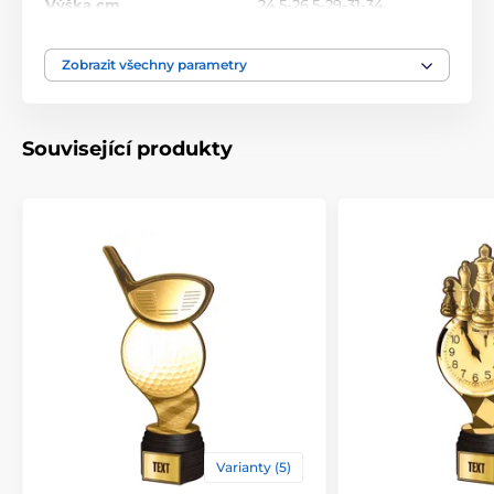
Výška cm
24,5-26,5-29-31-34
Motiv
Šachy
Zobrazit všechny parametry
Typ ocenění
Trofeje
Související produkty
Materiál
dřevo
Způsob personalizace
štítek
Varianty (5)